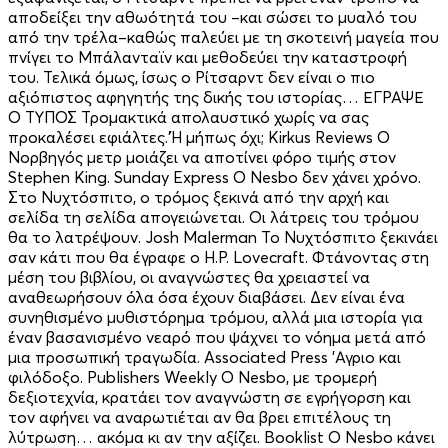
αποδείξει την αθωότητά του –και σώσει το μυαλό του
από την τρέλα–καθώς παλεύει με τη σκοτεινή μαγεία που
πνίγει το Μπάλανταϊν και μεθοδεύει την καταστροφή
του. Τελικά όμως, ίσως ο Ρίτσαρντ δεν είναι ο πιο
αξιόπιστος αφηγητής της δικής του ιστορίας… ΕΓΡΑΨΕ
Ο ΤΥΠΟΣ Τρομακτικά απολαυστικό χωρίς να σας
προκαλέσει εφιάλτες.’Ή μήπως όχι; Kirkus Reviews Ο
Νορβηγός μετρ μοιάζει να αποτίνει φόρο τιμής στον
Stephen King. Sunday Express Ο Nesbo δεν χάνει χρόνο.
Στο Νυχτόσπιτο, ο τρόμος ξεκινά από την αρχή και
σελίδα τη σελίδα απογειώνεται. Οι λάτρεις του τρόμου
θα το λατρέψουν. Josh Malerman Το Νυχτόσπιτο ξεκινάει
σαν κάτι που θα έγραφε ο H.P. Lovecraft. Φτάνοντας στη
μέση του βιβλίου, οι αναγνώστες θα χρειαστεί να
αναθεωρήσουν όλα όσα έχουν διαβάσει. Δεν είναι ένα
συνηθισμένο μυθιστόρημα τρόμου, αλλά μια ιστορία για
έναν βασανισμένο νεαρό που ψάχνει το νόημα μετά από
μια προσωπική τραγωδία. Associated Press ’Αγριο και
φιλόδοξο. Publishers Weekly Ο Nesbo, με τρομερή
δεξιοτεχνία, κρατάει τον αναγνώστη σε εγρήγορση και
τον αφήνει να αναρωτιέται αν θα βρει επιτέλους τη
λύτρωση… ακόμα κι αν την αξίζει. Booklist Ο Nesbo κάνει