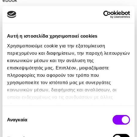
Δεν μπορείς να κρυφτείς
Yrsa Sigurdardottir
12.99€
Αυτή η ιστοσελίδα χρησιμοποιεί cookies
Χρησιμοποιούμε cookie για την εξατομίκευση
περιεχομένου και διαφημίσεων, την παροχή λειτουργιών
κοινωνικών μέσων και την ανάλυση της
επισκεψιμότητάς μας. Επιπλέον, μοιραζόμαστε
πληροφορίες που αφορούν τον τρόπο που
χρησιμοποιείτε τον ιστότοπό μας με συνεργάτες
κοινωνικών μέσων, διαφήμισης και αναλύσεων, οι
eBook
οποίοι ενδεχομένως να τις συνδυάσουν με άλλες
Αυτοί που επέζησαν
πληροφορίες που τους έχετε παραχωρήσει ή τις οποίες
έχουν συλλέξει σε σχέση με την από μέρους σας χρήση
Επιλογή
Jane Harper
των υπηρεσιών τους.
Αναγκαία
συγκατάθεσης
10.99€