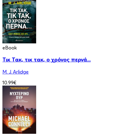
eBook
Τικ Τακ, τικ τακ, ο χρόνος περνά...
M. J. Arlidge
10.99€