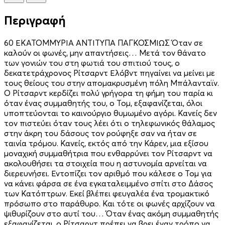
Περιγραφή
60 ΕΚΑΤΟΜΜΥΡΙΑ ΑΝΤΙΤΥΠΑ ΠΑΓΚΟΣΜΙΩΣ Όταν σε
καλούν οι φωνές, μην απαντήσεις… Μετά τον θάνατο
των γονιών του στη φωτιά του σπιτιού τους, ο
δεκατετράχρονος Ρίτσαρντ Ελόβντ πηγαίνει να μείνει με
τους θείους του στην απομακρυσμένη πόλη Μπάλανταϊν.
Ο Ρίτσαρντ κερδίζει πολύ γρήγορα τη φήμη του παρία κι
όταν ένας συμμαθητής του, ο Τομ, εξαφανίζεται, όλοι
υποπτεύονται το καινούργιο θυμωμένο αγόρι. Κανείς δεν
τον πιστεύει όταν τους λέει ότι ο τηλεφωνικός θάλαμος
στην άκρη του δάσους τον ρούφηξε σαν να ήταν σε
ταινία τρόμου. Κανείς, εκτός από την Κάρεν, μια εξίσου
μοναχική συμμαθήτρια που ενθαρρύνει τον Ρίτσαρντ να
ακολουθήσει τα στοιχεία που η αστυνομία αρνείται να
διερευνήσει. Εντοπίζει τον αριθμό που κάλεσε ο Τομ για
να κάνει φάρσα σε ένα εγκαταλειμμένο σπίτι στο Δάσος
των Κατόπτρων. Εκεί βλέπει φευγαλέα ένα τρομακτικό
πρόσωπο στο παράθυρο. Και τότε οι φωνές αρχίζουν να
ψιθυρίζουν στο αυτί του… Όταν ένας ακόμη συμμαθητής
εξαφανίζεται, ο Ρίτσαρντ πρέπει να βρει έναν τρόπο να