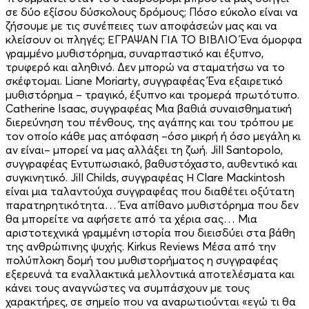
σε δύο εξίσου δύσκολους δρόµους; Πόσο εύκολο είναι να
ζήσουµε µε τις συνέπειες των αποφάσεών µας και να
κλείσουν οι πληγές; ΕΓΡΑΨΑΝ ΓΙΑ ΤΟ ΒΙΒΛΙΟ Ένα όµορφα
γραµµένο µυθιστόρηµα, συναρπαστικό και έξυπνο,
τρυφερό και αληθινό. Δεν µπορώ να σταµατήσω να το
σκέφτοµαι. Liane Moriarty, συγγραφέας Ένα εξαιρετικό
µυθιστόρηµα – τραγικό, έξυπνο και τροµερά πρωτότυπο.
Catherine Isaac, συγγραφέας Μια βαθιά συναισθηµατική
διερεύνηση του πένθους, της αγάπης και του τρόπου µε
τον οποίο κάθε µας απόφαση –όσο µικρή ή όσο µεγάλη κι
αν είναι– µπορεί να µας αλλάξει τη ζωή. Jill Santopolo,
συγγραφέας Εντυπωσιακό, βαθυστόχαστο, αυθεντικό και
συγκινητικό. Jill Childs, συγγραφέας Η Clare Mackintosh
είναι µια ταλαντούχα συγγραφέας που διαθέτει οξύτατη
παρατηρητικότητα… Ένα απίθανο µυθιστόρηµα που δεν
θα µπορείτε να αφήσετε από τα χέρια σας… Μια
αριστοτεχνικά γραµµένη ιστορία που διεισδύει στα βάθη
της ανθρώπινης ψυχής. Kirkus Reviews Μέσα από την
πολύπλοκη δοµή του µυθιστορήµατος η συγγραφέας
εξερευνά τα εναλλακτικά µελλοντικά αποτελέσµατα και
κάνει τους αναγνώστες να συµπάσχουν µε τους
χαρακτήρες, σε σηµείο που να αναρωτιούνται «εγώ τι θα