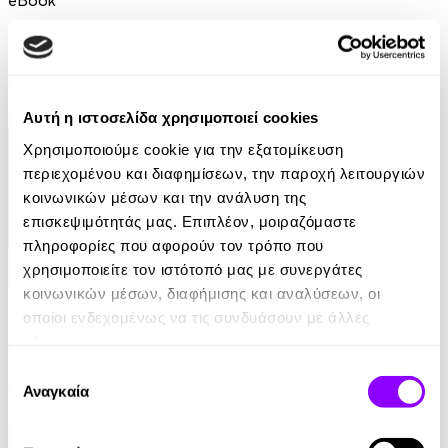
Η υπόσχεση
Damon Galgut
10.99€
Αυτή η ιστοσελίδα χρησιμοποιεί cookies
Χρησιμοποιούμε cookie για την εξατομίκευση
περιεχομένου και διαφημίσεων, την παροχή λειτουργιών
κοινωνικών μέσων και την ανάλυση της
επισκεψιμότητάς μας. Επιπλέον, μοιραζόμαστε
πληροφορίες που αφορούν τον τρόπο που
χρησιμοποιείτε τον ιστότοπό μας με συνεργάτες
κοινωνικών μέσων, διαφήμισης και αναλύσεων, οι
eBook
οποίοι ενδεχομένως να τις συνδυάσουν με άλλες
Ελέφαντας
πληροφορίες που τους έχετε παραχωρήσει ή τις οποίες
έχουν συλλέξει σε σχέση με την από μέρους σας χρήση
Επιλογή
Ρέιμοντ Κάρβερ
των υπηρεσιών τους.
Αναγκαία
συγκατάθεσης
7.99€