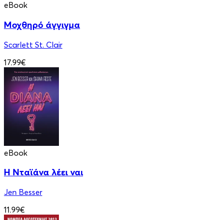
eBook
Μοχθηρό άγγιγμα
Scarlett St. Clair
17.99€
eBook
Η Νταϊάνα λέει ναι
Jen Besser
11.99€