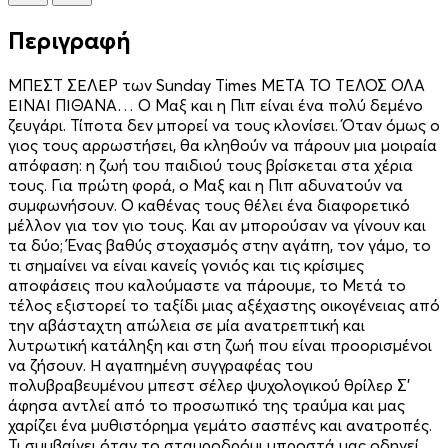
Περιγραφή
ΜΠΕΣΤ ΣΕΛΕΡ των Sunday Times ΜΕΤΑ ΤΟ ΤΕΛΟΣ ΟΛΑ
ΕΙΝΑΙ ΠΙΘΑΝΑ… Ο Μαξ και η Πιπ είναι ένα πολύ δεµένο
ζευγάρι. Τίποτα δεν µπορεί να τους κλονίσει. Όταν όµως ο
γιος τους αρρωστήσει, θα κληθούν να πάρουν µια µοιραία
απόφαση: η ζωή του παιδιού τους βρίσκεται στα χέρια
τους. Για πρώτη φορά, ο Μαξ και η Πιπ αδυνατούν να
συµφωνήσουν. Ο καθένας τους θέλει ένα διαφορετικό
µέλλον για τον γιο τους. Και αν µπορούσαν να γίνουν και
τα δύο; Ένας βαθύς στοχασµός στην αγάπη, τον γάµο, το
τι σηµαίνει να είναι κανείς γονιός και τις κρίσιµες
αποφάσεις που καλούµαστε να πάρουµε, το Μετά το
τέλος εξιστορεί το ταξίδι µιας αξέχαστης οικογένειας από
την αβάσταχτη απώλεια σε µία ανατρεπτική και
λυτρωτική κατάληξη και στη ζωή που είναι προορισµένοι
να ζήσουν. Η αγαπηµένη συγγραφέας του
πολυβραβευµένου µπεστ σέλερ ψυχολογικού θρίλερ Σ’
άφησα αντλεί από το προσωπικό της τραύµα και µας
χαρίζει ένα µυθιστόρηµα γεµάτο σασπένς και ανατροπές.
Τι συµβαίνει όταν το σταυροδρόµι µπροστά µας οδηγεί