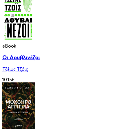
eBook
Οι Δουβλινέζοι
Τζέιμς Τζόις
10.15€