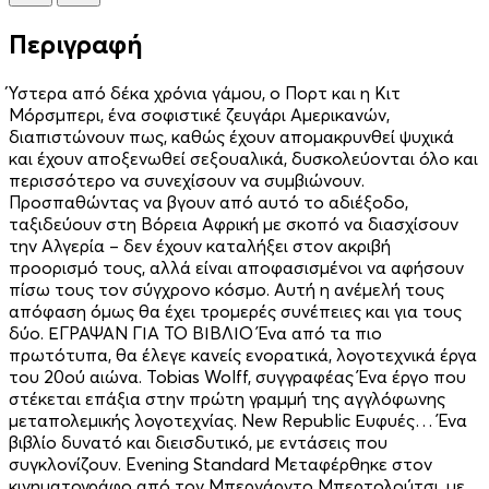
Περιγραφή
Ύστερα από δέκα χρόνια γάμου, ο Πορτ και η Κιτ
Μόρσμπερι, ένα σοφιστικέ ζευγάρι Αμερικανών,
διαπιστώνουν πως, καθώς έχουν απομακρυνθεί ψυχικά
και έχουν αποξενωθεί σεξουαλικά, δυσκολεύονται όλο και
περισσότερο να συνεχίσουν να συμβιώνουν.
Προσπαθώντας να βγουν από αυτό το αδιέξοδο,
ταξιδεύουν στη Βόρεια Αφρική με σκοπό να διασχίσουν
την Αλγερία – δεν έχουν καταλήξει στον ακριβή
προορισμό τους, αλλά είναι αποφασισμένοι να αφήσουν
πίσω τους τον σύγχρονο κόσμο. Αυτή η ανέμελή τους
απόφαση όμως θα έχει τρομερές συνέπειες και για τους
δύο. ΕΓΡΑΨΑΝ ΓΙΑ ΤΟ ΒΙΒΛΙΟ Ένα από τα πιο
πρωτότυπα, θα έλεγε κανείς ενορατικά, λογοτεχνικά έργα
του 20ού αιώνα. Tobias Wolff, συγγραφέας Ένα έργο που
στέκεται επάξια στην πρώτη γραμμή της αγγλόφωνης
μεταπολεμικής λογοτεχνίας. New Republic Ευφυές… Ένα
βιβλίο δυνατό και διεισδυτικό, με εντάσεις που
συγκλονίζουν. Evening Standard Μεταφέρθηκε στον
κινηματογράφο από τον Μπερνάρντο Μπερτολούτσι, με