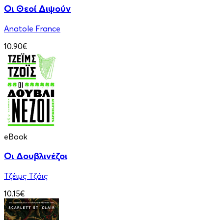
Οι Θεοί Διψούν
Anatole France
10.90€
eBook
Οι Δουβλινέζοι
Τζέιμς Τζόις
10.15€