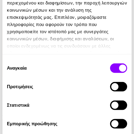
περιεχομένου και διαφημίσεων, την παροχή λειτουργιών
Ελέφαντας
κοινωνικών μέσων και την ανάλυση της
Ρέιμοντ Κάρβερ
επισκεψιμότητάς μας. Επιπλέον, μοιραζόμαστε
πληροφορίες που αφορούν τον τρόπο που
7.99€
χρησιμοποιείτε τον ιστότοπό μας με συνεργάτες
κοινωνικών μέσων, διαφήμισης και αναλύσεων, οι
οποίοι ενδεχομένως να τις συνδυάσουν με άλλες
πληροφορίες που τους έχετε παραχωρήσει ή τις οποίες
έχουν συλλέξει σε σχέση με την από μέρους σας χρήση
Επιλογή
των υπηρεσιών τους.
Αναγκαία
συγκατάθεσης
Audiobook
• 1 Credit
Προτιμήσεις
Στο Σπίτι Της
Στατιστικά
Yael Van Der Wouden
16.90€
Εμπορικής προώθησης