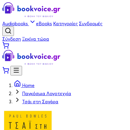
Audiobooks
eBooks
Κατηγορίες
Συνδρομές
Σύνδεση
Ξεκίνα τώρα
Home
Παγκόσμια Λογοτεχνία
Τσάι στη Σαχάρα