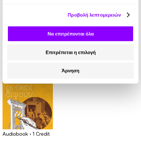
Προβολή λεπτομερειών
Να επιτρέπονται όλα
Audiobook
• 1 Credit
Ο Τελευταίος των Μοϊκανών
Επιτρέπεται η επιλογή
James Fenimore Cooper
Άρνηση
13.90€
Audiobook
• 1 Credit