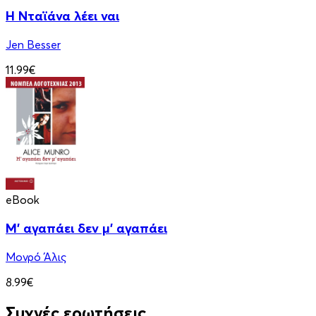
Η Νταϊάνα λέει ναι
Jen Besser
11.99€
eBook
Μ' αγαπάει δεν μ' αγαπάει
Μονρό Άλις
8.99€
Συχνές ερωτήσεις