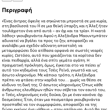
Περιγραφή
«Ένας άντρας όφειλε να σηκώνεται μπροστά σε μια κυρία,
στη βασίλισσά του Ή σε μια θεϊκή ύπαρξη, και η Άλεξ ήταν
τουλάχιστον ένα από αυτά – αν όχι και τα τρία». Η «κατά
λάθος» γκουβερνάντα Αφού η Αλεξάνδρα Μαουντμπάτεν
αδυνατεί να βγάλει τα προς το ζην, αποφασίζει να
αναλάβει μια σχεδόν αδύνατη αποστολή: να
μεταμορφώσει δύο ατίθασα ορφανά σε σωστές νεαρές
κυρίες. Ωστόσο, αυτό που χρειά­­ζονται τα κορίτσια δεν
είναι πειθαρχία, αλλά ένα σπίτι γεμάτο αγάπη. Η
πραγματική πρόκληση, όμως, έγκειται στο να πείσει γι’
αυτό τον κηδεμόνα τους Τσέις Ρεϊνό, γνωστό και ως
άσωτο κληρονόμο. Με κάποιο τρόπο, η Αλεξάνδρα
πρέπει να φτάσει στην καρδιά του… χωρίς να θέσει σε
κίνδυνο τη δική της. Ο άσωτος κληρονόμος Όπως κάθε
άνθρωπος ελευθέρων ηθών που σέβεται τον εαυτό του,
ο Τσέις, κληρονόμος ενός δούκα, ζει με έναν κανόνα: όχι
δεσμεύσεις. Έτσι, όταν μια πεισματάρα γκουβερνάντα
προσπαθεί να τον συμμορφώσει, αποφασίζει να της
δώσει εκείνος ένα μάθημα – στην απόλαυση. Αυτό θα της