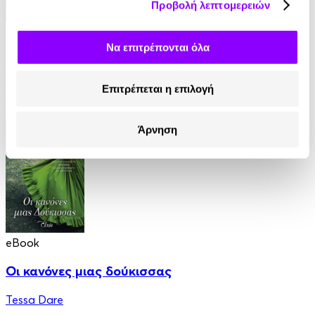
Προβολή λεπτομερειών
Audiobook
• 1 Credit
Να επιτρέπονται όλα
Για την Καρδιά ενός Εργένη
Jeffries Sabrina
Επιτρέπεται η επιλογή
12.90€
Άρνηση
eBook
Οι κανόνες μιας δούκισσας
Tessa Dare