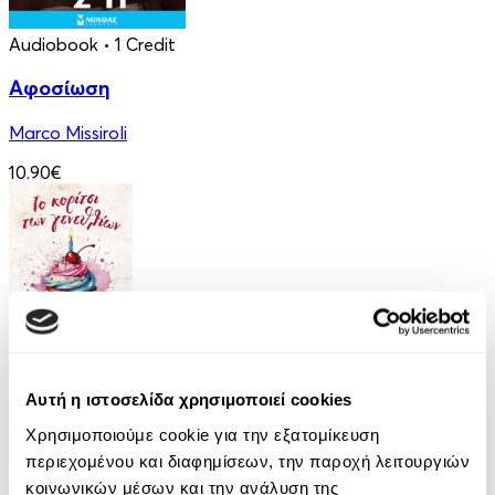
Audiobook
• 1 Credit
Αφοσίωση
Marco Missiroli
10.90€
eBook
Αυτή η ιστοσελίδα χρησιμοποιεί cookies
Το Κορίτσι των Γενεθλίων
Χρησιμοποιούμε cookie για την εξατομίκευση
περιεχομένου και διαφημίσεων, την παροχή λειτουργιών
Penelope Douglas
κοινωνικών μέσων και την ανάλυση της