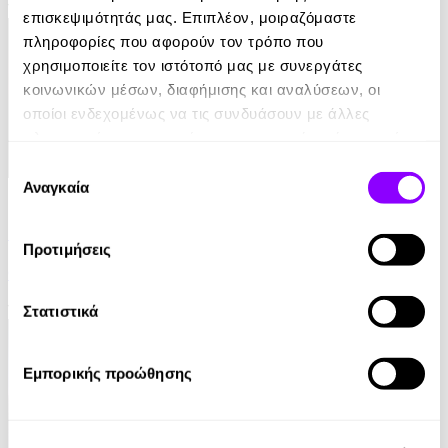
12.99€
επισκεψιμότητάς μας. Επιπλέον, μοιραζόμαστε
πληροφορίες που αφορούν τον τρόπο που
χρησιμοποιείτε τον ιστότοπό μας με συνεργάτες
κοινωνικών μέσων, διαφήμισης και αναλύσεων, οι
οποίοι ενδεχομένως να τις συνδυάσουν με άλλες
πληροφορίες που τους έχετε παραχωρήσει ή τις οποίες
έχουν συλλέξει σε σχέση με την από μέρους σας χρήση
Επιλογή
των υπηρεσιών τους.
Αναγκαία
eBook
συγκατάθεσης
Γυναίκα Κάτω
Προτιμήσεις
Colleen Hoover
13.99€
Στατιστικά
Εμπορικής προώθησης