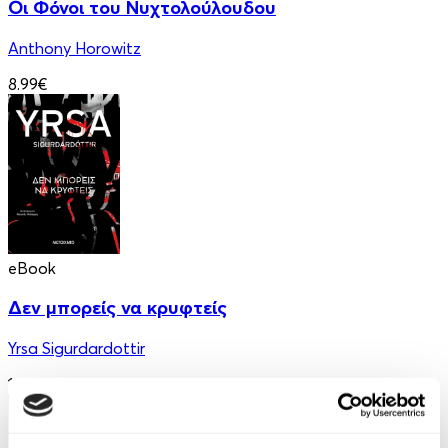
Οι Φόνοι του Νυχτολούλουδου
Anthony Horowitz
8.99€
eBook
Δεν μπορείς να κρυφτείς
Yrsa Sigurdardottir
12.99€