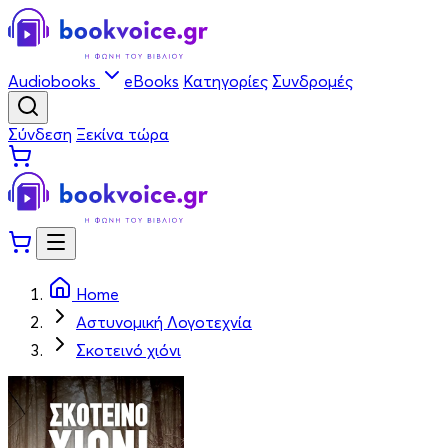
Audiobooks
eBooks
Κατηγορίες
Συνδρομές
Σύνδεση
Ξεκίνα τώρα
Home
Αστυνομική Λογοτεχνία
Σκοτεινό χιόνι