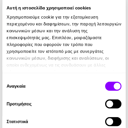
Αυτή η ιστοσελίδα χρησιμοποιεί cookies
Χρησιμοποιούμε cookie για την εξατομίκευση
περιεχομένου και διαφημίσεων, την παροχή λειτουργιών
κοινωνικών μέσων και την ανάλυση της
eBook
επισκεψιμότητάς μας. Επιπλέον, μοιραζόμαστε
πληροφορίες που αφορούν τον τρόπο που
Αυτοί που επέζησαν
χρησιμοποιείτε τον ιστότοπό μας με συνεργάτες
Jane Harper
κοινωνικών μέσων, διαφήμισης και αναλύσεων, οι
οποίοι ενδεχομένως να τις συνδυάσουν με άλλες
10.99€
πληροφορίες που τους έχετε παραχωρήσει ή τις οποίες
έχουν συλλέξει σε σχέση με την από μέρους σας χρήση
Επιλογή
των υπηρεσιών τους.
Αναγκαία
συγκατάθεσης
Προτιμήσεις
eBook
Στατιστικά