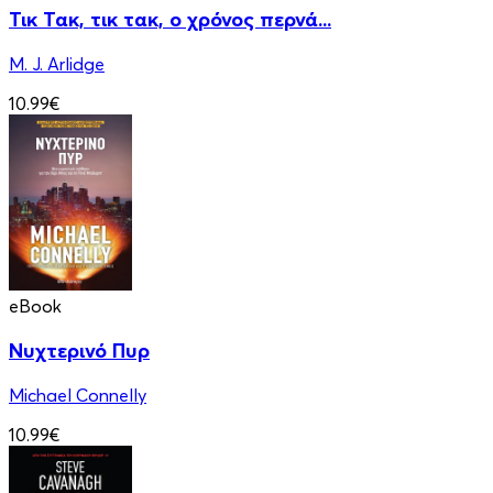
Τικ Τακ, τικ τακ, ο χρόνος περνά...
M. J. Arlidge
10.99€
eBook
Νυχτερινό Πυρ
Michael Connelly
10.99€