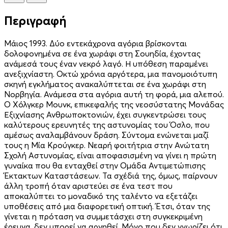
Περιγραφή
Μάιος 1993. Δύο εντεκάχρονα αγόρια βρίσκονται
δολοφονημένα σε ένα χωράφι στη Σουηδία, έχοντας
ανάμεσά τους έναν νεκρό λαγό. Η υπόθεση παραμένει
ανεξιχνίαστη. Οκτώ χρόνια αργότερα, μια πανομοιότυπη
σκηνή εγκλήματος ανακαλύπτεται σε ένα χωράφι στη
Νορβηγία. Ανάμεσα στα αγόρια αυτή τη φορά, μια αλεπού.
Ο Χόλγκερ Μουνκ, επικεφαλής της νεοσύστατης Μονάδας
Εξιχνία­­σης Ανθρωποκτονιών, έχει συγκεντρώσει τους
καλύτερους ερευνητές της αστυνομίας του Όσλο, που
αμέσως αναλαμβάνουν δράση. Σύντομα ενώνεται μαζί
τους η Μία Κρούγκερ. Νεαρή φοιτήτρια στην Ανώτατη
Σχολή Αστυνομίας, είναι αποφασισμένη να γίνει η πρώτη
γυναίκα που θα ενταχθεί στην Ομάδα Αντιμετώπισης
Έκτακτων Καταστάσεων. Τα σχέδιά της, όμως, παίρνουν
άλλη τροπή όταν αριστεύει σε ένα τεστ που
αποκαλύπτει το μοναδικό της ταλέντο να εξετάζει
υποθέσεις από μια διαφορετική οπτική. Έτσι, όταν της
γίνεται η πρόταση να συμμετάσχει στη συγκεκριμένη
έρευνα, δεν μπορεί να αρνηθεί. Μόνο που δεν γνωρίζει ότι