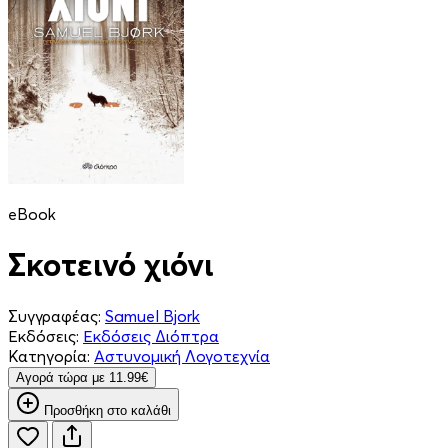
eBook
Σκοτεινό χιόνι
Συγγραφέας:
Samuel Bjork
Εκδόσεις:
Εκδόσεις Διόπτρα
Κατηγορία:
Αστυνομική Λογοτεχνία
Aγορά τώρα με 11.99€
Προσθήκη στο καλάθι