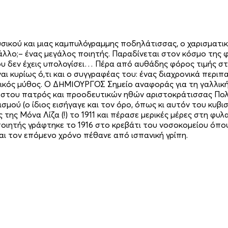
σικού και μιας καμπυλόγραμμης ποδηλάτισσας, ο χαρισματι
ι άλλο;– ένας μεγάλος ποιητής. Παραδίνεται στον κόσμο της 
 δεν έχεις υπολογίσει… Πέρα από αυθάδης φόρος τιμής στην 
ναι κυρίως ό,τι και ο συγγραφέας του: ένας διαχρονικά περ
κός μύθος. Ο ΔΗΜΙΟΥΡΓΟΣ Σημείο αναφοράς για τη γαλλική
αγνώστου πατρός και προοδευτικών ηθών αριστοκράτισσας Πο
σμού (ο ίδιος εισήγαγε και τον όρο, όπως κι αυτόν του κυβι
ς της Μόνα Λίζα (!) το 1911 και πέρασε μερικές μέρες στη φ
οιητής γράφτηκε το 1916 στο κρεβάτι του νοσοκομείου όπο
και τον επόμενο χρόνο πέθανε από ισπανική γρίπη.