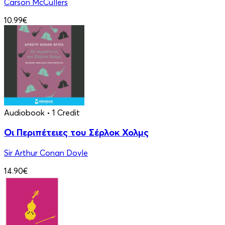
Carson McCullers
10.99€
Audiobook
• 1 Credit
Οι Περιπέτειες του Σέρλοκ Χολμς
Sir Arthur Conan Doyle
14.90€