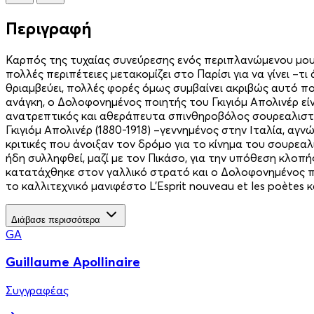
Περιγραφή
Καρπός της τυχαίας συνεύρεσης ενός περιπλανώμενου μου
πολλές περιπέτειες μετακομίζει στο Παρίσι για να γίνει –τ
θριαμβεύει, πολλές φορές όμως συμβαίνει ακριβώς αυτό που
ανάγκη, ο Δολοφονημένος ποιητής του Γκιγιόμ Απολινέρ εί
ανατρεπτικός και αθεράπευτα σπινθηροβόλος σουρεαλιστι
Γκιγιόμ Απολινέρ (1880-1918) –γεννημένος στην Ιταλία, 
κριτικές που άνοιξαν τον δρόμο για το κίνημα του σουρεαλι
ήδη συλληφθεί, μαζί με τον Πικάσο, για την υπόθεση κλοπή
κατατάχθηκε στον γαλλικό στρατό και ο Δολοφονημένος π
το καλλιτεχνικό μανιφέστο L’Esprit nouveau et les poètes 
Διάβασε περισσότερα
GA
Guillaume Apollinaire
Συγγραφέας