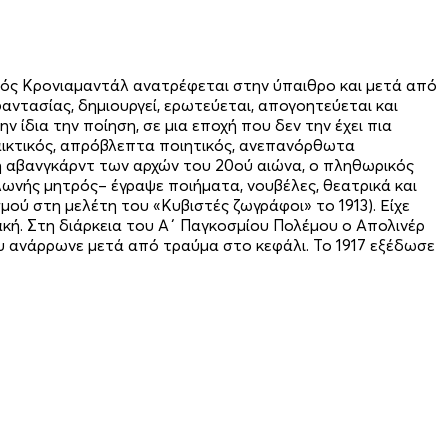
κός Κρονιαμαντάλ ανατρέφεται στην ύπαιθρο και μετά από
φαντασίας, δημιουργεί, ερωτεύεται, απογοητεύεται και
ίδια την ποίηση, σε μια εποχή που δεν την έχει πια
ιπαικτικός, απρόβλεπτα ποιητικός, ανεπανόρθωτα
 αβανγκάρντ των αρχών του 20ού αιώνα, ο πληθωρικός
λωνής μητρός– έγραψε ποιήματα, νουβέλες, θεατρικά και
σμού στη μελέτη του «Κυβιστές ζωγράφοι» το 1913). Είχε
υλακή. Στη διάρκεια του Α΄ Παγκοσμίου Πολέμου ο Απολινέρ
υ ανάρρωνε μετά από τραύμα στο κεφάλι. Το 1917 εξέδωσε