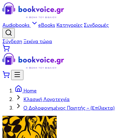
Audiobooks
eBooks
Κατηγορίες
Συνδρομές
Σύνδεση
Ξεκίνα τώρα
Home
Κλασική Λογοτεχνία
Ο Δολοφονημένος Ποιητής – (Επίλεκτα)