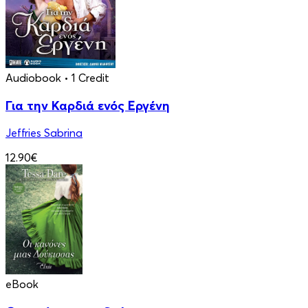
Audiobook
• 1 Credit
Για την Καρδιά ενός Εργένη
Jeffries Sabrina
12.90€
eBook