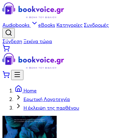
Audiobooks
eBooks
Κατηγορίες
Συνδρομές
Σύνδεση
Ξεκίνα τώρα
Home
Ερωτική Λογοτεχνία
Η έκλειψη της παρθένου