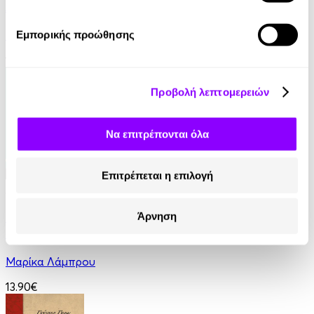
Αιχμάλωτοι της Γεωγραφίας
Tim Marshall
Εμπορικής προώθησης
16.90€
Προβολή λεπτομερειών
Να επιτρέπονται όλα
Επιτρέπεται η επιλογή
Audiobook
• 1 Credit
Μυστικά Επιτυχίας για Οικογενειακές
Άρνηση
Επιχειρήσεις στη Νέα Εποχή
Μαρίκα Λάμπρου
13.90€