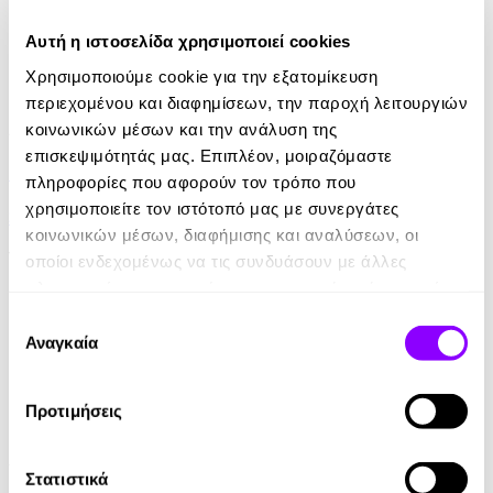
Αυτή η ιστοσελίδα χρησιμοποιεί cookies
Χρησιμοποιούμε cookie για την εξατομίκευση
περιεχομένου και διαφημίσεων, την παροχή λειτουργιών
Audiobook
κοινωνικών μέσων και την ανάλυση της
επισκεψιμότητάς μας. Επιπλέον, μοιραζόμαστε
Ηγεσία Επικεντρωμένη σε Αρχές
πληροφορίες που αφορούν τον τρόπο που
χρησιμοποιείτε τον ιστότοπό μας με συνεργάτες
Stephen R. Covey
κοινωνικών μέσων, διαφήμισης και αναλύσεων, οι
16.90€
οποίοι ενδεχομένως να τις συνδυάσουν με άλλες
πληροφορίες που τους έχετε παραχωρήσει ή τις οποίες
έχουν συλλέξει σε σχέση με την από μέρους σας χρήση
Επιλογή
των υπηρεσιών τους.
Αναγκαία
συγκατάθεσης
Προτιμήσεις
Audiobook
• 1 Credit
Στατιστικά