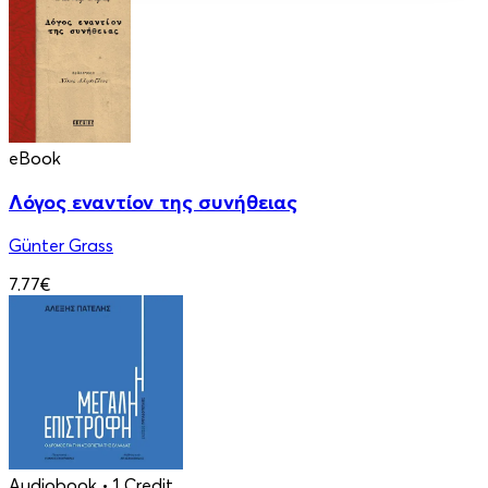
eBook
Λόγος εναντίον της συνήθειας
Günter Grass
7.77€
Audiobook
• 1 Credit