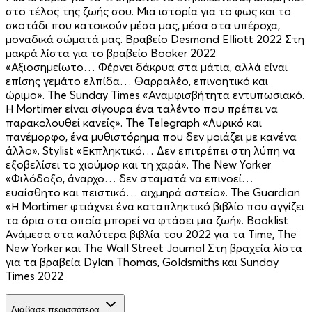
στο τέλος της ζωής σου. Μια ιστορία για το φως και το
σκοτάδι που κατοικούν μέσα μας, μέσα στα υπέροχα,
μοναδικά σώματά μας. Βραβείο Desmond Elliott 2022 Στη
μακρά λίστα για το βραβείο Booker 2022
«Αξιοσημείωτο… Φέρνει δάκρυα στα μάτια, αλλά είναι
επίσης γεμάτο ελπίδα… Θαρραλέο, επινοητικό και
ώριμο». The Sunday Times «Αναμφισβήτητα εντυπωσιακό.
Η Mortimer είναι σίγουρα ένα ταλέντο που πρέπει να
παρακολουθεί κανείς». The Telegraph «Λυρικό και
πανέμορφο, ένα μυθιστόρημα που δεν μοιάζει με κανένα
άλλο». Stylist «Εκπληκτικό… Δεν επιτρέπει στη λύπη να
εξοβελίσει το χιούμορ και τη χαρά». The New Yorker
«Φιλόδοξο, άναρχο… δεν σταματά να επινοεί…
ευαίσθητο και πειστικό… αιχμηρά αστείο». The Guardian
«Η Mortimer φτιάχνει ένα καταπληκτικό βιβλίο που αγγίζει
τα όρια στα οποία μπορεί να φτάσει μια ζωή». Booklist
Ανάμεσα στα καλύτερα βιβλία του 2022 για τα Time, The
New Yorker και The Wall Street Journal Στη βραχεία λίστα
για τα βραβεία Dylan Thomas, Goldsmiths και Sunday
Times 2022
Διάβασε περισσότερα