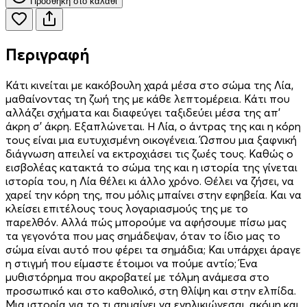
Προσθήκη στο καλάθι
Περιγραφή
Κάτι κινείται με κακόβουλη χαρά μέσα στο σώμα της Λία,
μαθαίνοντας τη ζωή της με κάθε λεπτομέρεια. Κάτι που
αλλάζει σχήματα και διαφεύγει ταξιδεύει μέσα της απ’
άκρη σ’ άκρη. Εξαπλώνεται. Η Λία, ο άντρας της και η κόρη
τους είναι μια ευτυχισμένη οικο­γέ­νεια. Ώσπου μια ξαφνική
διάγνωση απειλεί να εκτροχιάσει τις ζωές τους. Καθώς ο
εισβολέας κατακτά το σώμα της και η ιστορία της γίνεται
ιστορία του, η Λία θέλει κι άλλο χρόνο. Θέλει να ζήσει, να
χαρεί την κόρη της, που μόλις μπαίνει στην εφηβεία. Και να
κλείσει επιτέλους τους λογαριασμούς της με το
παρελθόν. Αλλά πώς μπορούμε να αφήσουμε πίσω μας
τα γεγονότα που μας σημάδεψαν, όταν το ίδιο μας το
σώμα είναι αυτό που φέρει τα σημάδια; Και υπάρχει άραγε
η στιγμή που είμαστε έτοιμοι να πούμε αντίο; Ένα
μυθιστόρημα που ακροβατεί με τόλμη ανάμεσα στο
προσωπικό και στο καθολικό, στη θλίψη και στην ελπίδα.
Μια ιστορία για το τι σημαίνει να ενηλικιώνεσαι, ακόμη και