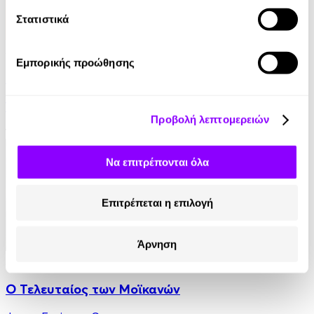
Στατιστικά
Audiobook
• 1 Credit
Εμπορικής προώθησης
Στο Σπίτι Της
Yael Van Der Wouden
Προβολή λεπτομερειών
16.90€
Να επιτρέπονται όλα
Επιτρέπεται η επιλογή
Άρνηση
Audiobook
• 1 Credit
Ο Τελευταίος των Μοϊκανών