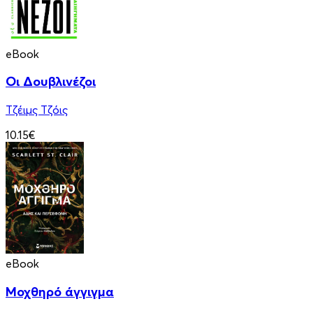
eBook
Οι Δουβλινέζοι
Τζέιμς Τζόις
10.15€
eBook
Μοχθηρό άγγιγμα