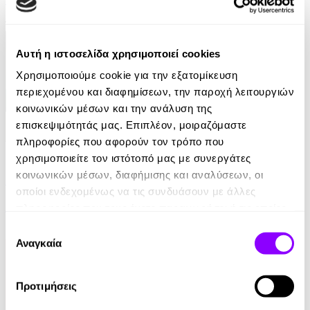
10.99€
Αυτή η ιστοσελίδα χρησιμοποιεί cookies
Χρησιμοποιούμε cookie για την εξατομίκευση
περιεχομένου και διαφημίσεων, την παροχή λειτουργιών
κοινωνικών μέσων και την ανάλυση της
επισκεψιμότητάς μας. Επιπλέον, μοιραζόμαστε
πληροφορίες που αφορούν τον τρόπο που
eBook
χρησιμοποιείτε τον ιστότοπό μας με συνεργάτες
κοινωνικών μέσων, διαφήμισης και αναλύσεων, οι
Ελέφαντας
οποίοι ενδεχομένως να τις συνδυάσουν με άλλες
Ρέιμοντ Κάρβερ
πληροφορίες που τους έχετε παραχωρήσει ή τις οποίες
έχουν συλλέξει σε σχέση με την από μέρους σας χρήση
Επιλογή
7.99€
των υπηρεσιών τους.
Αναγκαία
συγκατάθεσης
Προτιμήσεις