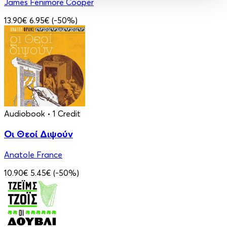
James Fenimore Cooper
13.90€
6.95€
(-50%)
Audiobook
• 1 Credit
Οι Θεοί Διψούν
Anatole France
10.90€
5.45€
(-50%)