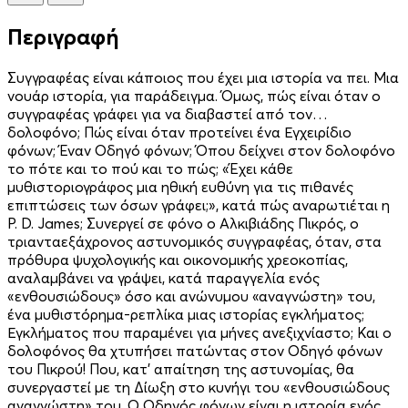
Περιγραφή
Συγγραφέας είναι κάποιος που έχει μια ιστορία να πει. Μια
νουάρ ιστορία, για παράδειγμα. Όμως, πώς είναι όταν ο
συγγραφέας γράφει για να διαβαστεί από τον…
δολοφόνο; Πώς είναι όταν προτείνει ένα Εγχειρίδιο
φόνων; Έναν Οδηγό φόνων; Όπου δείχνει στον δολοφόνο
το πότε και το πού και το πώς; «Έχει κάθε
μυθιστοριογράφος μια ηθική ευθύνη για τις πιθανές
επιπτώσεις των όσων γράφει;», κατά πώς αναρωτιέται η
P. D. James; Συνεργεί σε φόνο ο Αλκιβιάδης Πικρός, ο
τριανταεξάχρονος αστυνομικός συγγραφέας, όταν, στα
πρόθυρα ψυχολογικής και οικονομικής χρεοκοπίας,
αναλαμβάνει να γράψει, κατά παραγγελία ενός
«ενθουσιώδους» όσο και ανώνυμου «αναγνώστη» του,
ένα μυθιστόρημα-ρεπλίκα μιας ιστορίας εγκλήματος;
Εγκλήματος που παραμένει για μήνες ανεξιχνίαστο; Και ο
δολοφόνος θα χτυπήσει πατώντας στον Οδηγό φόνων
του Πικρού! Που, κατ’ απαίτηση της αστυνομίας, θα
συνεργαστεί με τη Δίωξη στο κυνήγι του «ενθουσιώδους
αναγνώστη» του. Ο Οδηγός φόνων είναι η ιστορία ενός