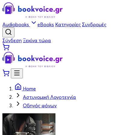
Audiobooks
eBooks
Κατηγορίες
Συνδρομές
Σύνδεση
Ξεκίνα τώρα
Home
Αστυνομική Λογοτεχνία
Οδηγός φόνων