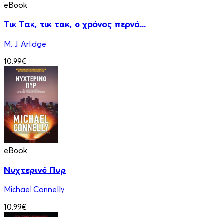
eBook
Τικ Τακ, τικ τακ, ο χρόνος περνά...
M. J. Arlidge
10.99€
eBook
Νυχτερινό Πυρ
Michael Connelly
10.99€