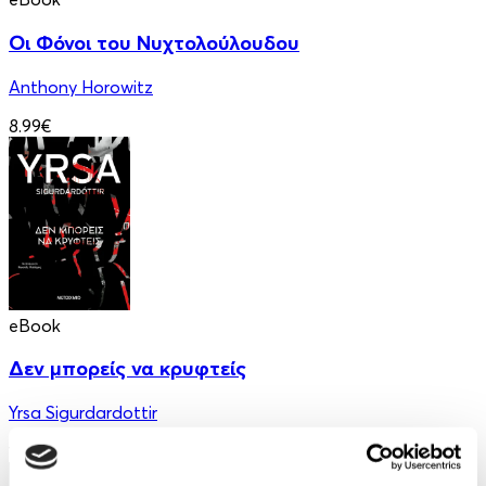
Οι Φόνοι του Νυχτολούλουδου
Anthony Horowitz
8.99€
eBook
Δεν μπορείς να κρυφτείς
Yrsa Sigurdardottir
12.99€