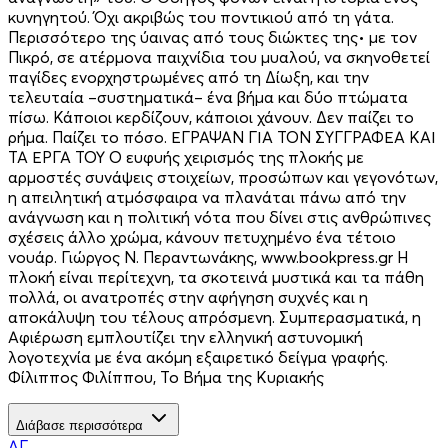
κυνηγητού. Όχι ακριβώς του ποντικιού από τη γάτα.
Περισσότερο της ύαινας από τους διώκτες της• με τον
Πικρό, σε ατέρμονα παιχνίδια του μυαλού, να σκηνοθετεί
παγίδες ενορχηστρωμένες από τη Δίωξη, και την
τελευταία –συστηματικά– ένα βήμα και δύο πτώματα
πίσω. Κάποιοι κερδίζουν, κάποιοι χάνουν. Δεν παίζει το
ρήμα. Παίζει το πόσο. ΕΓΡΑΨΑΝ ΓΙΑ ΤΟΝ ΣΥΓΓΡΑΦΕΑ ΚΑΙ
ΤΑ ΕΡΓΑ ΤΟΥ Ο ευφυής χειρισμός της πλοκής με
αρμοστές συνάψεις στοιχείων, προσώπων και γεγονότων,
η απειλητική ατμόσφαιρα να πλανάται πάνω από την
ανάγνωση και η πολιτική νότα που δίνει στις ανθρώπινες
σχέσεις άλλο χρώμα, κάνουν πετυχημένο ένα τέτοιο
νουάρ. Γιώργος N. Περαντωνάκης, www.bookpress.gr H
πλοκή είναι περίτεχνη, τα σκοτεινά μυστικά και τα πάθη
πολλά, οι ανατροπές στην αφήγηση συχνές και η
αποκάλυψη του τέλους απρόσμενη. Συμπερασματικά, η
Αφιέρωση εμπλουτίζει την ελληνική αστυνομική
λογοτεχνία με ένα ακόμη εξαιρετικό δείγμα γραφής.
Φίλιππος Φιλίππου, To Βήμα της Κυριακής
Διάβασε περισσότερα
ΑΓ