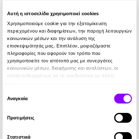
Αυτή η ιστοσελίδα χρησιμοποιεί cookies
Χρησιμοποιούμε cookie για την εξατομίκευση
περιεχομένου και διαφημίσεων, την παροχή λειτουργιών
κοινωνικών μέσων και την ανάλυση της
επισκεψιμότητάς μας. Επιπλέον, μοιραζόμαστε
eBook
πληροφορίες που αφορούν τον τρόπο που
Αυτοί που επέζησαν
χρησιμοποιείτε τον ιστότοπό μας με συνεργάτες
κοινωνικών μέσων, διαφήμισης και αναλύσεων, οι
Jane Harper
οποίοι ενδεχομένως να τις συνδυάσουν με άλλες
πληροφορίες που τους έχετε παραχωρήσει ή τις οποίες
10.99€
έχουν συλλέξει σε σχέση με την από μέρους σας χρήση
Επιλογή
των υπηρεσιών τους.
Αναγκαία
συγκατάθεσης
Προτιμήσεις
Στατιστικά