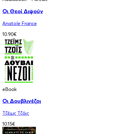
Οι Θεοί Διψούν
Anatole France
10.90€
eBook
Οι Δουβλινέζοι
Τζέιμς Τζόις
10.15€