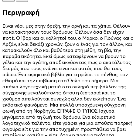
Περιγραφή
Είναι νέοι, μες στην όρεξη, την οργή και τα χάπια. Θέλουν
να κατακτήσουν τους δρόμους. Θέλουν όσα δεν είχαν
ποτέ. Ο Ίβορ και οι κολλητοί του, ο Μάρκο, ο Γιούνας και ο
Αρζάν, είναι δεκάξι χρονών, ζουν ο ένας για τον άλλον, και
κατρακυλούν όλο και βαθύτερα στη μέθη, τη βία, την
παραβατικότητα. Εκεί όμως καταφέρνουν να βρουν το
γέλιο και την αγάπη, αποδεικνύοντας πως ο ακατάλυτος
δεσμός που τους ενώνει είναι και αυτός που θα τους
σώσει. Ένα εκρηκτικό βιβλίο για τη φιλία, το πένθος, τον
εθισμό και την επιβίωση στο Όσλο του σήμερα. Μια
σπάνια λογοτεχνική ματιά στο σκληρό περιβάλλον της
σύγχρονης μεγαλούπολης, όπου η ζεστασιά και το
χιούμορ απειλούνται συνεχώς αλλά δεν εκλείπουν. Ένα
εκδοτικό φαινόμενο. Μια πολλά υποσχόμενη σύγχρονη
φωνή από τη Νορβηγία. ΕΓΡΑΨΕ Ο ΤΥΠΟΣ Ισχυρά
μηνύματα από τη ζωή του δρόμου. Ένα εξαιρετικό
λογοτεχνικό ταλέντο, είτε γράφει για μια απούσα πατρική
φιγούρα είτε για την αποτυχημένη προσπάθεια να βρει
επιτέλους κοπέλα – είτε, όταν η πραγματικότητα