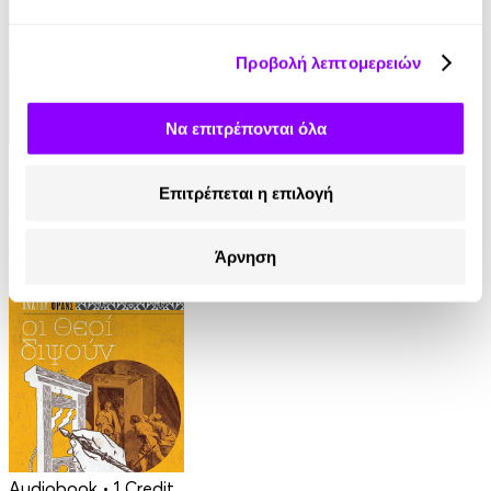
Προβολή λεπτομερειών
Να επιτρέπονται όλα
Audiobook
• 1 Credit
Επιτρέπεται η επιλογή
Ο Τελευταίος των Μοϊκανών
James Fenimore Cooper
Άρνηση
13.90€
Audiobook
• 1 Credit