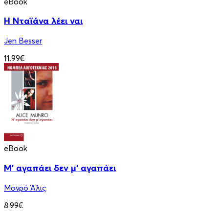
eBook
Η Νταϊάνα λέει ναι
Jen Besser
11.99€
eBook
Μ' αγαπάει δεν μ' αγαπάει
Μονρό Άλις
8.99€