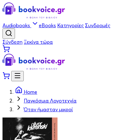
Audiobooks
eBooks
Κατηγορίες
Συνδρομές
Σύνδεση
Ξεκίνα τώρα
Home
Παγκόσμια Λογοτεχνία
Όταν ήμασταν μικροί