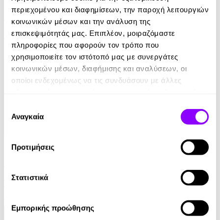
περιεχομένου και διαφημίσεων, την παροχή λειτουργιών
Ελέφαντας
κοινωνικών μέσων και την ανάλυση της
επισκεψιμότητάς μας. Επιπλέον, μοιραζόμαστε
Ρέιμοντ Κάρβερ
πληροφορίες που αφορούν τον τρόπο που
7.99€
χρησιμοποιείτε τον ιστότοπό μας με συνεργάτες
κοινωνικών μέσων, διαφήμισης και αναλύσεων, οι
οποίοι ενδεχομένως να τις συνδυάσουν με άλλες
πληροφορίες που τους έχετε παραχωρήσει ή τις οποίες
έχουν συλλέξει σε σχέση με την από μέρους σας χρήση
Επιλογή
των υπηρεσιών τους.
Αναγκαία
συγκατάθεσης
Audiobook
• 1 Credit
Προτιμήσεις
Στο Σπίτι Της
Στατιστικά
Yael Van Der Wouden
16.90€
Εμπορικής προώθησης