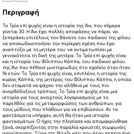
Περιγραφή
Το Τρία επί ψυχής είναι η ιστορία της Άνι, που σήμερα
γίνεται 30. Η Άνι έχει πολλές αποφάσεις να πάρει: να
ξεπεράσει επιτέλους τον θάνατο του παιδικού της φίλου·
να αποκωδικοποιήσει την περίεργη σχέση που έχει
αναπτύξει με τη μητέρα του· να αντιμετωπίσει με
γενναιότητα τη δική της μητέρα. Το Τρία επί ψυχής είναι
και η ιστορία του Φίλιππου Κάππα, του παιδικού φίλου
της Άνι που πέθανε μυστηριωδώς στο σχολείο όταν ήταν
16 ετών. Το Τρία επί ψυχής είναι, επιπλέον, η ιστορία της
κυρίας Κάππα, της μητέρας του Φίλιππου Κάππα, η οποία
δεν σταματά να ψάχνει την αλήθεια με τους πιο
ανορθόδοξους τρόπους. Το Τρία επί ψυχής είναι μια
ιστορία για τους ανοιχτούς λογαριασμούς με το
παρελθόν, για τις μεταμορφώσεις των ανθρώπων, για
τους μύθους που πλάθουν για να επιβιώσουν. Αν τα
φαντάσματα υπήρχαν, αυτή θα ήταν μια ιστορία
φαντασμάτων. Ο ήχος την πλησίασε και απομακρύνθηκε
ξανά, σκορπίζοντας στην παραλία κρουστές συμφωνίες
ηχορύπανσης. Τώρα της θύμιζε κάτι που ήταν πεπεισμένη