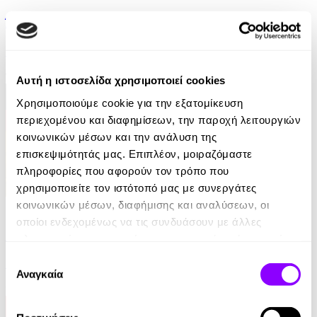
Άγγελοι από Στάχτη
Πασχαλία Τραυλού
14.90€
7.45€
(-50%)
Αυτή η ιστοσελίδα χρησιμοποιεί cookies
Χρησιμοποιούμε cookie για την εξατομίκευση
περιεχομένου και διαφημίσεων, την παροχή λειτουργιών
κοινωνικών μέσων και την ανάλυση της
επισκεψιμότητάς μας. Επιπλέον, μοιραζόμαστε
πληροφορίες που αφορούν τον τρόπο που
χρησιμοποιείτε τον ιστότοπό μας με συνεργάτες
κοινωνικών μέσων, διαφήμισης και αναλύσεων, οι
eBook
οποίοι ενδεχομένως να τις συνδυάσουν με άλλες
Η απαγωγή της Τασούλας
πληροφορίες που τους έχετε παραχωρήσει ή τις οποίες
έχουν συλλέξει σε σχέση με την από μέρους σας χρήση
Επιλογή
Τάσος Κοντογιαννίδης
των υπηρεσιών τους.
Αναγκαία
συγκατάθεσης
9.99€