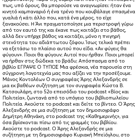
πως, υπό όρους, θα μπορούσε να αναγνωρίσει: ήταν ένα
κινητό καμπαναριό ή ένα τρένο που κουβάλαγε σπασμένα
γυαλιά ή κάτι άλλο που, κατά ένα μέρος, το είχε
ξανακούσει. Η Άνι πραγματοποίησε μια περιστροφή γύρω
από τον εαυτό της και έκανε πως κοιτάζει στο βάθος,
αλλά δεν υπήρχε βάθος να κοιτάξει, μόνο η πνιγηρή
στενότητα του αδιάπτωτου ζόφου. Ίσως τελικά πρέπει
να εξετάσω το πλαίσιο αυτού που είδα. «Αν φύγεις θα
φύγουν». Ποιοι θα φύγουν; Αυτοί που ήρθαν. Ποιοι μπορεί
να ήρθαν στις δώδεκα το βράδυ; Απόσπασμα από το
βιβλίο ΕΓΡΑΨΕ Ο ΤΥΠΟΣ Μια φρέσκια, νέα παρουσία στη
σύγχρονη λογοτεχνία μας που αξίζει να την προσέξουμε.
Μάνος Κοντολέων Ο συγγραφέας Άρης Αλεξανδρής σε
μια εκ βαθέων συζήτηση με τον συγγραφέα Κώστα Β.
Κατσουλάρη, στο 52ο επεισόδιο του podcast «Βίος και
Πολιτεία», ζωντανά από το υπόγειο του βιβλιοπωλείου
Πολιτεία. Ακούστε το podcast και δείτε το βίντεο. Ο Άρης
Αλεξανδρής σε μια συζήτηση με τον δημοσιογράφο
Δημήτρη Αθηνάκη, στο podcast της «Καθημερινής», για
όσα βρίσκονται πίσω από τις γραμμές του βιβλίου.
Ακούστε το podcast. Ο Άρης Αλεξανδρής σε μια
συζήτηση με τη δημοσιογράφο Κυριακή Μπεϊόγλου, στο