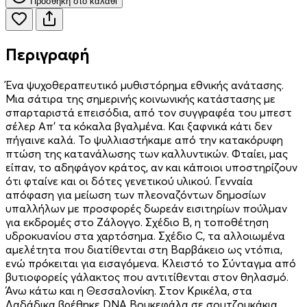
Προσθήκη στο καλάθι
Περιγραφή
Ένα ψυχοθεραπευτικό μυθιστόρημα εθνικής ανάτασης.
Μια σάτιρα της σημερινής κοινωνικής κατάστασης με
σπαρταριστά επεισόδια, από τον συγγραφέα του μπεστ
σέλερ Απ’ τα κόκαλα βγαλμένα. Και ξαφνικά κάτι δεν
πήγαινε καλά. Το ψυλλιαστήκαμε από την κατακόρυφη
πτώση της κατανάλωσης των καλλυντικών. Φταίει, μας
είπαν, το αδηφάγον κράτος, αν και κάποιοι υποστηρίζουν
ότι φταίνε και οι δότες γενετικού υλικού. Γενναία
απόφαση για μείωση των πλεοναζόντων δημοσίων
υπαλλήλων με προσφορές δωρεάν εισιτηρίων πούλμαν
για εκδρομές στο Ζάλογγο. Σχέδιο Β, η τοποθέτηση
υδροκυανίου στα χαρτόσημα. Σχέδιο C, τα αλλοιωμένα
αμελέτητα που διατίθενται στη Βαρβάκειο ως ντόπια,
ενώ πρόκειται για εισαγόμενα. Κλειστό το Σύνταγμα από
βυτιοφορείς γάλακτος που αντιτίθενται στον θηλασμό.
Άνω κάτω και η Θεσσαλονίκη. Στον Κρικέλα, στα
Λαδάδικα βρέθηκε DNA Βουκεφάλα σε σουτζουκάκια