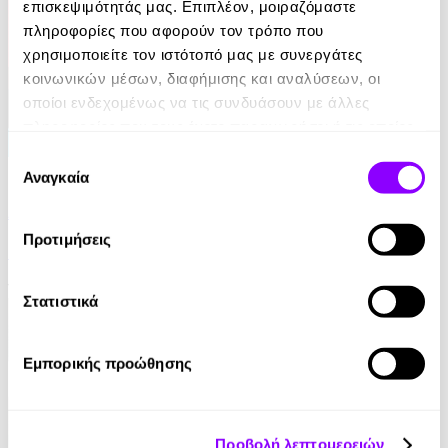
επισκεψιμότητάς μας. Επιπλέον, μοιραζόμαστε
πληροφορίες που αφορούν τον τρόπο που
χρησιμοποιείτε τον ιστότοπό μας με συνεργάτες
κοινωνικών μέσων, διαφήμισης και αναλύσεων, οι
οποίοι ενδεχομένως να τις συνδυάσουν με άλλες
πληροφορίες που τους έχετε παραχωρήσει ή τις οποίες
έχουν συλλέξει σε σχέση με την από μέρους σας χρήση
Επιλογή
eBook
των υπηρεσιών τους.
Αναγκαία
συγκατάθεσης
Από ήλιο σε ήλιο: Αποσπερίτης
Προτιμήσεις
Μαίρη Κόντζογλου
13.99€
Στατιστικά
Εμπορικής προώθησης
Προβολή λεπτομερειών