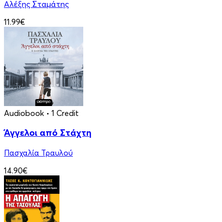
Αλέξης Σταμάτης
11.99€
Audiobook
• 1 Credit
Άγγελοι από Στάχτη
Πασχαλία Τραυλού
14.90€