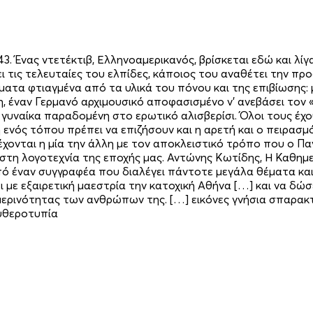
3. Ένας ντετέκτιβ, Ελληνοαμερικανός, βρίσκεται εδώ και λί
ι τις τελευταίες του ελπίδες, κάποιος του αναθέτει την 
ατα φτιαγμένα από τα υλικά του πόνου και της επιβίωσης: 
τη, έναν Γερμανό αρχιμουσικό αποφασισμένο ν’ ανεβάσει το
 γυναίκα παραδομένη στο ερωτικό αλισβερίσι. Όλοι τους έχ
ενός τόπου πρέπει να επιζήσουν και η αρετή και ο πειρασμός
έχονται η μία την άλλη με τον αποκλειστικό τρόπο που ο Π
η λογοτεχνία της εποχής μας. Αντώνης Κωτίδης, Η Καθημε
ό έναν συγγραφέα που διαλέγει πάντοτε μεγάλα θέματα και 
με εξαιρετική μαεστρία την κατοχική Αθήνα […] και να δώσ
ερινότητας των ανθρώπων της. […] εικόνες γνήσια σπαρακτι
υθεροτυπία