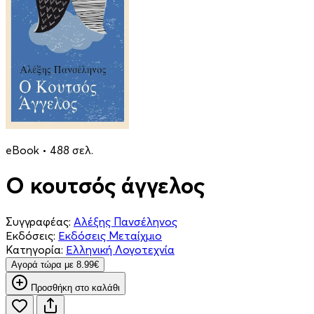
eBook • 488 σελ.
Ο κουτσός άγγελος
Συγγραφέας:
Αλέξης Πανσέληνος
Εκδόσεις:
Εκδόσεις Μεταίχμιο
Κατηγορία:
Ελληνική Λογοτεχνία
Aγορά τώρα με 8.99€
Προσθήκη στο καλάθι