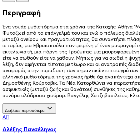
Περιγραφή
Ένα νουάρ μυθιστόρημα στα χρόνια της Κατοχής. Αθήνα 194
Φυτοζωεί από το επάγγελμά του και ενώ ο πόλεμος διαλύε
μεταξύ ονείρου και πραγματικότητας, θα συναντήσει πλάσμ
ιστορίας, μια Εβραιοπούλα παντρεμένη μ’ έναν μαυραγορί
εκτελωνιστή, μια πόρνη της Τρούμπας, μια μαυροφορεμένη
είτε να σωθούν είτε να χαθούν. Μήπως για να σωθεί η ψυχή 
λέξη, δεν αφήνεται τίποτα μετέωρο και οι ανατροπές διαδ
αναφοράς στην παράδοση των σημαντικών επιτευγμάτων στ
ελληνικό μυθιστόρημα της χρονιάς ήρθε όχι αναπάντεχα απ
Δημοσθένης Κούρτοβικ, Τα Νέα Κατορθώνει να παραστήσει 
ασφυκτικές (μεταξύ ζωής και θανάτου) συνθήκες της καθημ
συνάμα ολόδροσο χιούμορ. Βαγγέλης Χατζηβασιλείου, Ελε
Διάβασε περισσότερα
ΑΠ
Αλέξης Πανσέληνος