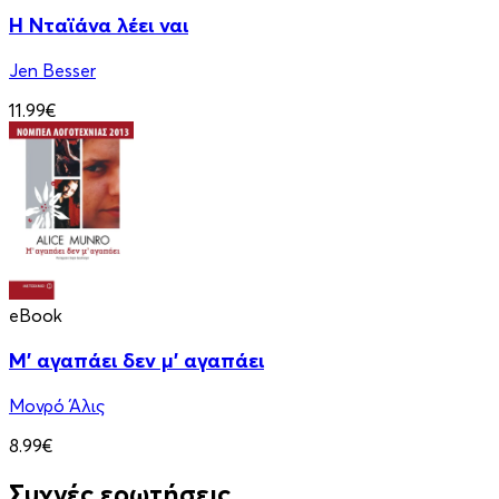
Η Νταϊάνα λέει ναι
Jen Besser
11.99€
eBook
Μ' αγαπάει δεν μ' αγαπάει
Μονρό Άλις
8.99€
Συχνές ερωτήσεις