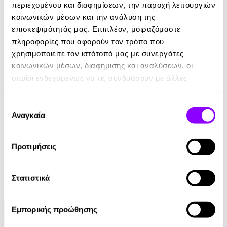
περιεχομένου και διαφημίσεων, την παροχή λειτουργιών
Ελέφαντας
κοινωνικών μέσων και την ανάλυση της
Ρέιμοντ Κάρβερ
επισκεψιμότητάς μας. Επιπλέον, μοιραζόμαστε
πληροφορίες που αφορούν τον τρόπο που
7.99€
χρησιμοποιείτε τον ιστότοπό μας με συνεργάτες
κοινωνικών μέσων, διαφήμισης και αναλύσεων, οι
οποίοι ενδεχομένως να τις συνδυάσουν με άλλες
πληροφορίες που τους έχετε παραχωρήσει ή τις οποίες
έχουν συλλέξει σε σχέση με την από μέρους σας χρήση
Επιλογή
των υπηρεσιών τους.
Αναγκαία
συγκατάθεσης
Audiobook
• 1 Credit
Προτιμήσεις
Στο Σπίτι Της
Στατιστικά
Yael Van Der Wouden
16.90€
Εμπορικής προώθησης