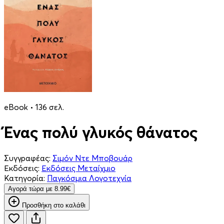
eBook • 136 σελ.
Ένας πολύ γλυκός θάνατος
Συγγραφέας:
Σιμόν Ντε Μποβουάρ
Εκδόσεις:
Εκδόσεις Μεταίχμιο
Κατηγορία:
Παγκόσμια Λογοτεχνία
Aγορά τώρα με 8.99€
Προσθήκη στο καλάθι