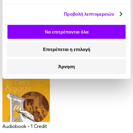
Προβολή λεπτομερειών
Να επιτρέπονται όλα
Audiobook
• 1 Credit
Ο Τελευταίος των Μοϊκανών
Επιτρέπεται η επιλογή
James Fenimore Cooper
Άρνηση
13.90€
Audiobook
• 1 Credit