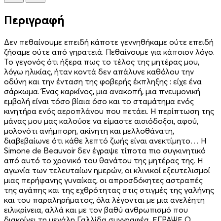
Περιγραφή
Δεν πεθαίνουμε επειδή κάποτε γεννηθήκαμε ούτε επειδή
ζήσαμε ούτε από γηρατειά. Πεθαίνουμε για κάποιον λόγο.
Το γεγονός ότι ήξερα πως το τέλος της μητέρας μου,
λόγω ηλικίας, ήταν κοντά δεν απάλυνε καθόλου την
οδύνη και την ένταση της φοβερής έκπληξης : είχε ένα
σάρκωμα. Ένας καρκίνος, μια ανακοπή, μια πνευμονική
εμβολή είναι τόσο βίαια όσο και το σταμάτημα ενός
κινητήρα ενός αεροπλάνου που πετάει. Η περίπτωση της
μάνας μου μας καλούσε να είμαστε αισιόδοξοι, αφού,
μολονότι ανήμπορη, ακίνητη και μελλοθάνατη,
διαβεβαίωνε ότι κάθε λεπτό ζωής είναι ανεκτίμητο… Η
Simone de Beauvoir δεν έγραψε τίποτα πιο συγκινητικό
από αυτό το χρονικό του θανάτου της μητέρας της. Η
αγωνία των τελευταίων ημερών, οι κλινικοί εξευτελισμοί
μιας περήφανης γυναίκας, οι απροσδόκητες αστραπές
της αγάπης και της εχθρότητας στις στιγμές της γαλήνης
και του παραληρήματος, όλα λέγονται με μια ανελέητη
ειλικρίνεια, αλλά και με τον βαθύ ανθρωπισμό που
διακρίνει τη μεγάλη Γαλλίδα συγγραφέα. ΕΓΡΑΨΕ Ο