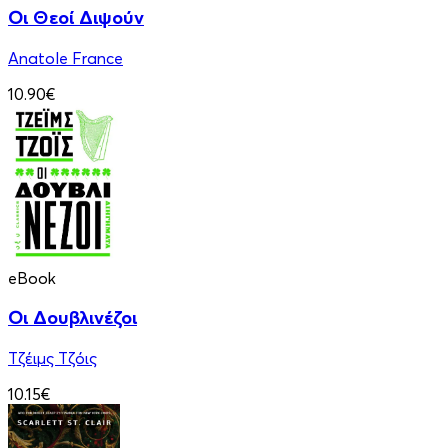
Οι Θεοί Διψούν
Anatole France
10.90€
eBook
Οι Δουβλινέζοι
Τζέιμς Τζόις
10.15€