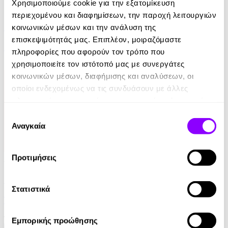
Χρησιμοποιούμε cookie για την εξατομίκευση
eBook
περιεχομένου και διαφημίσεων, την παροχή λειτουργιών
Ελέφαντας
κοινωνικών μέσων και την ανάλυση της
επισκεψιμότητάς μας. Επιπλέον, μοιραζόμαστε
Ρέιμοντ Κάρβερ
πληροφορίες που αφορούν τον τρόπο που
χρησιμοποιείτε τον ιστότοπό μας με συνεργάτες
7.99€
κοινωνικών μέσων, διαφήμισης και αναλύσεων, οι
οποίοι ενδεχομένως να τις συνδυάσουν με άλλες
πληροφορίες που τους έχετε παραχωρήσει ή τις οποίες
έχουν συλλέξει σε σχέση με την από μέρους σας χρήση
Επιλογή
των υπηρεσιών τους.
Αναγκαία
συγκατάθεσης
Προτιμήσεις
Audiobook
• 1 Credit
Στο Σπίτι Της
Στατιστικά
Yael Van Der Wouden
16.90€
Εμπορικής προώθησης