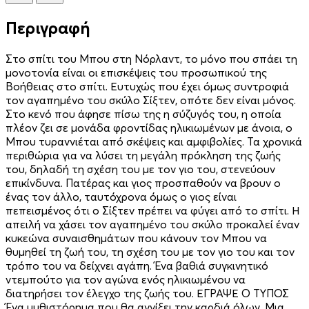
Περιγραφή
Στο σπίτι του Μπου στη Νόρλαντ, το μόνο που σπάει τη
μονοτονία είναι οι επισκέψεις του προσωπικού της
Βοήθειας στο σπίτι. Ευτυχώς που έχει όμως συντροφιά
τον αγαπημένο του σκύλο Σίξτεν, οπότε δεν είναι μόνος.
Στο κενό που άφησε πίσω της η σύζυγός του, η οποία
πλέον ζει σε μονάδα φροντίδας ηλικιωμένων με άνοια, ο
Μπου τυραννιέται από σκέψεις και αμφιβολίες. Τα χρονικά
περιθώρια για να λύσει τη μεγάλη πρόκληση της ζωής
του, δηλαδή τη σχέση του με τον γιο του, στενεύουν
επικίνδυνα. Πατέρας και γιος προσπαθούν να βρουν ο
ένας τον άλλο, ταυτόχρονα όμως ο γιος είναι
πεπεισμένος ότι ο Σίξτεν πρέπει να φύγει από το σπίτι. Η
απειλή να χάσει τον αγαπημένο του σκύλο προκαλεί έναν
κυκεώνα συναισθημάτων που κάνουν τον Μπου να
θυμηθεί τη ζωή του, τη σχέση του με τον γιο του και τον
τρόπο του να δείχνει αγάπη. Ένα βαθιά συγκινητικό
ντεμπούτο για τον αγώνα ενός ηλικιωμένου να
διατηρήσει τον έλεγχο της ζωής του. ΕΓΡΑΨΕ Ο ΤΥΠΟΣ
Ένα μυθιστόρημα που θα αγγίξει την καρδιά όλων. Μια