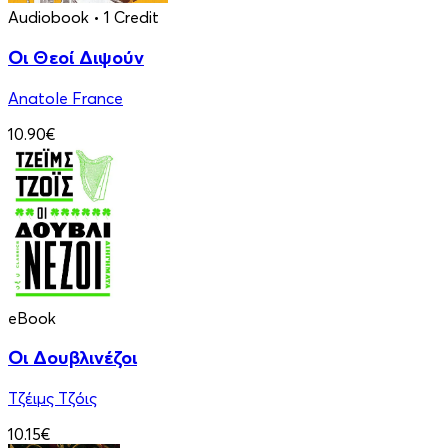
Audiobook
• 1 Credit
Οι Θεοί Διψούν
Anatole France
10.90€
eBook
Οι Δουβλινέζοι
Τζέιμς Τζόις
10.15€