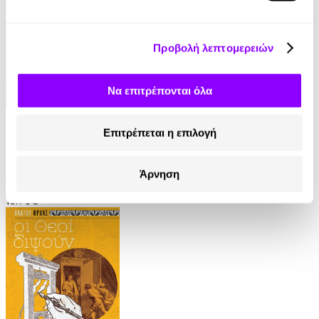
Προβολή λεπτομερειών
Να επιτρέπονται όλα
Audiobook
• 1 Credit
Επιτρέπεται η επιλογή
Ο Τελευταίος των Μοϊκανών
James Fenimore Cooper
Άρνηση
13.90€