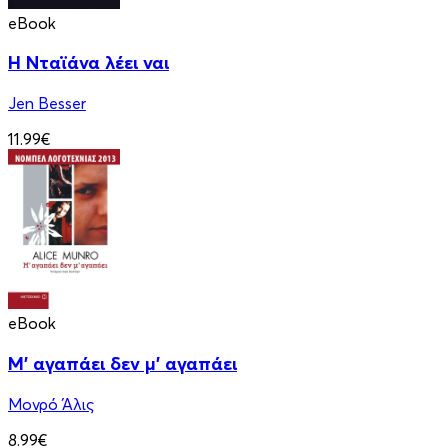
eBook
Η Νταϊάνα λέει ναι
Jen Besser
11.99€
eBook
Μ' αγαπάει δεν μ' αγαπάει
Μονρό Άλις
8.99€