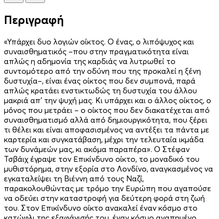
Περιγραφή
«Υπάρχει δυο λογιών οίκτος. Ο ένας, ο λιπόψυχος και
συναισθηματικός –που στην πραγματικότητα είναι
απλώς η αδημονία της καρδιάς να λυτρωθεί το
συντομότερο από την οδύνη που της προκαλεί η ξένη
δυστυχία–, είναι ένας οίκτος που δεν συμπονά, παρά
απλώς κρατάει ενστικτωδώς τη δυστυχία του άλλου
μακριά απ’ την ψυχή μας. Κι υπάρχει και ο άλλος οίκτος, ο
μόνος που μετράει – ο οίκτος που δεν διακατέχεται από
συναισθηματισμό αλλά από δημιουργικότητα, που ξέρει
τι θέλει και είναι αποφασισμένος να αντέξει τα πάντα με
καρτερία και συγκατάβαση, μέχρι την τελευταία ικμάδα
των δυνάμεών μας, κι ακόμα παραπέρα». Ο Στέφαν
Τσβάιχ έγραψε τον Επικίνδυνο οίκτο, το μοναδικό του
μυθιστόρημα, στην εξορία στο Λονδίνο, αναγκασμένος να
εγκαταλείψει τη Βιέννη από τους Ναζί,
παρακολουθώντας με τρόμο την Ευρώπη που αγαπούσε
να οδεύει στην καταστροφή για δεύτερη φορά στη ζωή
του. Στον Επικίνδυνο οίκτο ανακαλεί έναν κόσμο στο
κατώφλι της εξαφάνισής του, έναν κόσμο αγαπημένο,