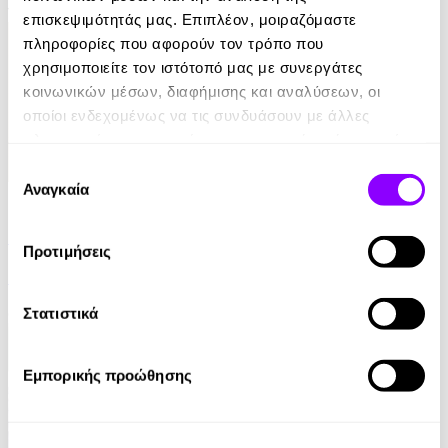
11.99€
επισκεψιμότητάς μας. Επιπλέον, μοιραζόμαστε
πληροφορίες που αφορούν τον τρόπο που
χρησιμοποιείτε τον ιστότοπό μας με συνεργάτες
κοινωνικών μέσων, διαφήμισης και αναλύσεων, οι
οποίοι ενδεχομένως να τις συνδυάσουν με άλλες
πληροφορίες που τους έχετε παραχωρήσει ή τις οποίες
έχουν συλλέξει σε σχέση με την από μέρους σας χρήση
Επιλογή
των υπηρεσιών τους.
Αναγκαία
συγκατάθεσης
eBook
Τυράννων Μονόλογοι
Προτιμήσεις
Mark Twain
6.99€
Στατιστικά
Εμπορικής προώθησης