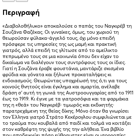
Περιγραφή
«Διαβολοθήλυκο» αποκαλούσε ο παπάς του Ναγκιρέβ τη
Σουζάνα Φαζέκας. Οι γυναίκες, όμως, του χωριού τη
θεωρούσαν φύλακα-άγγελό τους, όχι μόνο επειδή
πρόσφερε τις υπηρεσίες της ως μαμή και πρακτική
γιατρός, αλλά επειδή τις γλίτωσε από το αμείλικτο
πεπρωμένο τους σε μια κοινωνία όπου δεν είχαν το
δικαίωμα να διαλέγουν τους συντρόφους τους οι ίδιες.
Γιατί η Σουζάνα έραβε φουστάνια, μαντάριζε σκισμένα
φρύδια και γόνατα και ξήλωνε προκαταλήψεις κι
ενδοιασμούς. Θεωρώντας υποχρέωσή της ό,τι για τους
κοινούς θνητούς είναι έγκλημα και αμαρτία, ανέλαβε
δράση σ’ αυτή τη γωνιά της Αυστροουγγαρίας από το 1911
έως το 1919. Κι έγινε με τα γιατροσόφια και τα φαρμάκια
της η «θεά» του Ναγκιρέβ∙ τιμωρός και εκδικητής∙
παρατρεχάμενη της θείας δίκης. Μόνο όταν θα γνωρίσει
τον Έλληνα γιατρό Στράτο Κεκέρογλου συμφιλιώνεται με
το τραύμα που κουβαλά από παιδί και τολμά να κοιτάξει
στον καθρέφτη της ψυχής της την αλήθεια. Ένα βιβλίο
που αποδεικνύει πόσο εύθραυστες είναι οι ισορροπίες