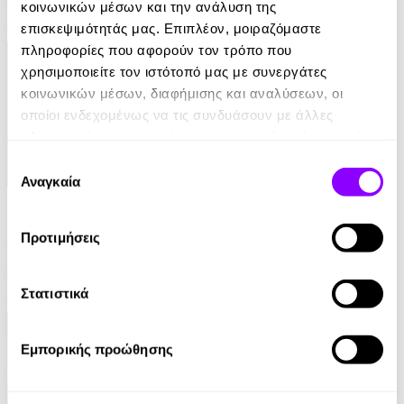
Penelope Douglas
κοινωνικών μέσων και την ανάλυση της
επισκεψιμότητάς μας. Επιπλέον, μοιραζόμαστε
12.99€
πληροφορίες που αφορούν τον τρόπο που
χρησιμοποιείτε τον ιστότοπό μας με συνεργάτες
κοινωνικών μέσων, διαφήμισης και αναλύσεων, οι
οποίοι ενδεχομένως να τις συνδυάσουν με άλλες
πληροφορίες που τους έχετε παραχωρήσει ή τις οποίες
έχουν συλλέξει σε σχέση με την από μέρους σας χρήση
Επιλογή
των υπηρεσιών τους.
Αναγκαία
συγκατάθεσης
eBook
Γυναίκα Κάτω
Προτιμήσεις
Colleen Hoover
Στατιστικά
13.99€
Εμπορικής προώθησης