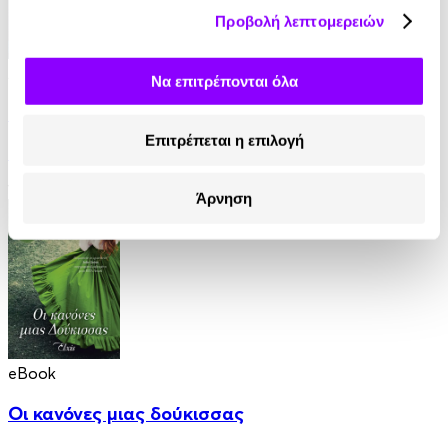
Προβολή λεπτομερειών
Audiobook
• 1 Credit
Να επιτρέπονται όλα
Για την Καρδιά ενός Εργένη
Επιτρέπεται η επιλογή
Jeffries Sabrina
12.90€
Άρνηση
eBook
Οι κανόνες μιας δούκισσας