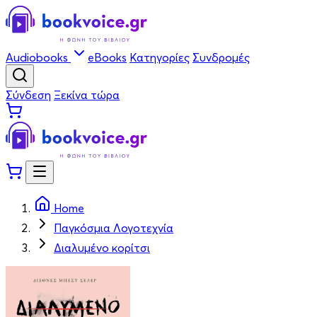
Audiobooks
eBooks
Κατηγορίες
Συνδρομές
Σύνδεση
Ξεκίνα τώρα
Home
Παγκόσμια Λογοτεχνία
Διαλυμένο κορίτσι