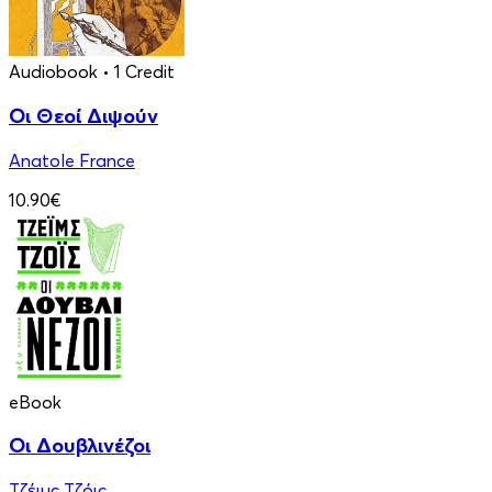
Audiobook
• 1 Credit
Οι Θεοί Διψούν
Anatole France
10.90€
eBook
Οι Δουβλινέζοι
Τζέιμς Τζόις