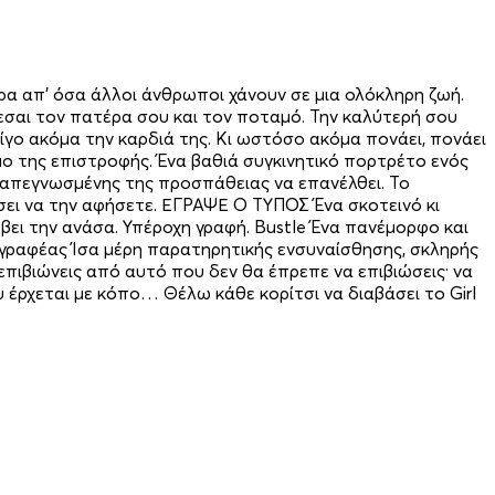
ρα απ’ όσα άλλοι άνθρωποι χάνουν σε μια ολόκληρη ζωή.
φτεσαι τον πατέρα σου και τον ποταμό. Την καλύτερή σου
λίγο ακόμα την καρδιά της. Κι ωστόσο ακόμα πονάει, πονάει
όμο της επιστροφής. Ένα βαθιά συγκινητικό πορτρέτο ενός
ης απεγνωσμένης της προσπάθειας να επανέλθει. Το
ήσει να την αφήσετε. ΕΓΡΑΨΕ Ο ΤΥΠΟΣ Ένα σκοτεινό κι
ει την ανάσα. Υπέροχη γραφή. Bustle Ένα πανέμορφο και
υγγραφέας Ίσα μέρη παρατηρητικής ενσυναίσθησης, σκληρής
α επιβιώνεις από αυτό που δεν θα έπρεπε να επιβιώσεις· να
υ έρχεται με κόπο… Θέλω κάθε κορίτσι να διαβάσει το Girl