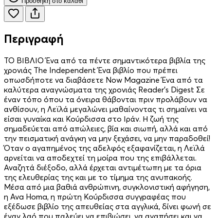
Προσθήκη στο καλάθι
Περιγραφή
ΤΟ ΒΙΒΛΙΟ Ένα από τα πέντε σημαντικότερα βιβλία της
χρονιάς The Independent Ένα βιβλίο που πρέπει
οπωσδήποτε να διαβάσετε Now Magazine Ένα από τα
καλύτερα αναγνώσματα της χρονιάς Reader’s Digest Σε
έναν τόπο όπου τα όνειρα θάβονται πριν προλάβουν να
ανθίσουν, η Λεϊλά μεγαλώνει μαθαίνοντας τι σημαίνει να
είσαι γυναίκα και Κούρδισσα στο Ιράν. Η ζωή της
σημαδεύεται από απώλειες, βία και σιωπή, αλλά και από
την πεισματική ανάγκη να μην ξεχάσει, να μην παραδοθεί!
Όταν ο αγαπημένος της αδελφός εξαφανίζεται, η Λεϊλά
αρνείται να αποδεχτεί τη μοίρα που της επιβάλλεται.
Αναζητά διέξοδο, αλλά έρχεται αντιμέτωπη με τα όρια
της ελευθερίας της και με το τίμημα της ανυπακοής.
Μέσα από μια βαθιά ανθρώπινη, συγκλονιστική αφήγηση,
η Ava Homa, η πρώτη Κούρδισσα συγγραφέας που
εξέδωσε βιβλίο της απευθείας στα αγγλικά, δίνει φωνή σε
έναν λαό που παλεύει να επιβιώσει, να αγαπήσει και να