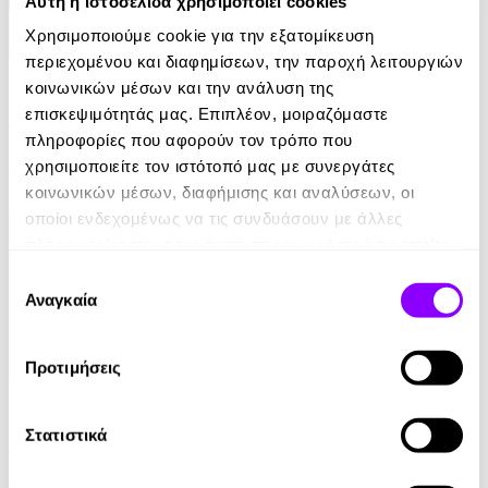
Αυτή η ιστοσελίδα χρησιμοποιεί cookies
Χρησιμοποιούμε cookie για την εξατομίκευση
περιεχομένου και διαφημίσεων, την παροχή λειτουργιών
eBook
κοινωνικών μέσων και την ανάλυση της
Ελέφαντας
επισκεψιμότητάς μας. Επιπλέον, μοιραζόμαστε
πληροφορίες που αφορούν τον τρόπο που
Ρέιμοντ Κάρβερ
χρησιμοποιείτε τον ιστότοπό μας με συνεργάτες
κοινωνικών μέσων, διαφήμισης και αναλύσεων, οι
7.99€
οποίοι ενδεχομένως να τις συνδυάσουν με άλλες
πληροφορίες που τους έχετε παραχωρήσει ή τις οποίες
έχουν συλλέξει σε σχέση με την από μέρους σας χρήση
Επιλογή
των υπηρεσιών τους.
Αναγκαία
συγκατάθεσης
Προτιμήσεις
Audiobook
• 1 Credit
Στατιστικά
Στο Σπίτι Της
Yael Van Der Wouden