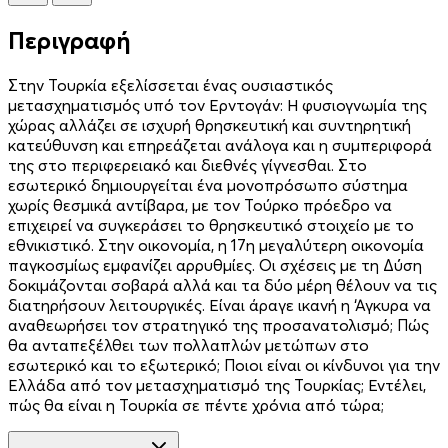
Περιγραφή
Στην Τουρκία εξελίσσεται ένας ουσιαστικός
µετασχηµατισµός υπό τον Ερντογάν: Η φυσιογνωµία της
χώρας αλλάζει σε ισχυρή θρησκευτική και συντηρητική
κατεύθυνση και επηρεάζεται ανάλογα και η συμπεριφορά
της στο περιφερειακό και διεθνές γίγνεσθαι. Στο
εσωτερικό δηµιουργείται ένα µονοπρόσωπο σύστηµα
χωρίς θεσµικά αντίβαρα, µε τον Τούρκο πρόεδρο να
επιχειρεί να συγκεράσει το θρησκευτικό στοιχείο µε το
εθνικιστικό. Στην οικονοµία, η 17η µεγαλύτερη οικονοµία
παγκοσµίως εµφανίζει αρρυθµίες. Οι σχέσεις µε τη Δύση
δοκιµάζονται σοβαρά αλλά και τα δύο µέρη θέλουν να τις
διατηρήσουν λειτουργικές. Είναι άραγε ικανή η ‘Αγκυρα να
αναθεωρήσει τον στρατηγικό της προσανατολισµό; Πώς
θα ανταπεξέλθει των πολλαπλών µετώπων στο
εσωτερικό και το εξωτερικό; Ποιοι είναι οι κίνδυνοι για την
Ελλάδα από τον µετασχηµατισµό της Τουρκίας; Εντέλει,
πώς θα είναι η Τουρκία σε πέντε χρόνια από τώρα;