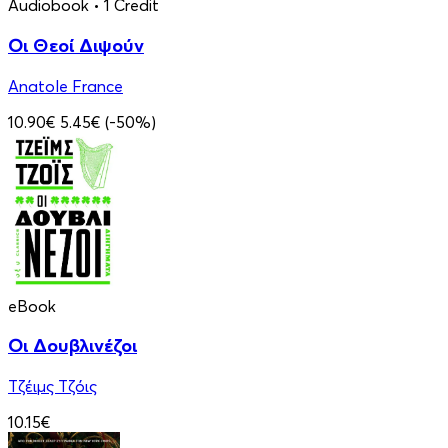
Audiobook
• 1 Credit
Οι Θεοί Διψούν
Anatole France
10.90€
5.45€
(-50%)
eBook
Οι Δουβλινέζοι
Τζέιμς Τζόις
10.15€