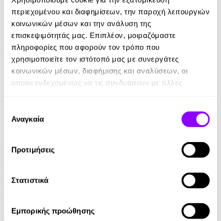
eBook
περιεχομένου και διαφημίσεων, την παροχή λειτουργιών
Ελέφαντας
κοινωνικών μέσων και την ανάλυση της
επισκεψιμότητάς μας. Επιπλέον, μοιραζόμαστε
Ρέιμοντ Κάρβερ
πληροφορίες που αφορούν τον τρόπο που
7.99€
χρησιμοποιείτε τον ιστότοπό μας με συνεργάτες
κοινωνικών μέσων, διαφήμισης και αναλύσεων, οι
οποίοι ενδεχομένως να τις συνδυάσουν με άλλες
πληροφορίες που τους έχετε παραχωρήσει ή τις οποίες
έχουν συλλέξει σε σχέση με την από μέρους σας χρήση
Επιλογή
των υπηρεσιών τους.
Αναγκαία
συγκατάθεσης
Audiobook
• 1 Credit
Προτιμήσεις
Στο Σπίτι Της
Στατιστικά
Yael Van Der Wouden
16.90€
Εμπορικής προώθησης