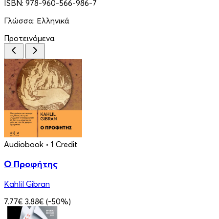
ISBN:
978-960-566-986-7
Γλώσσα:
Ελληνικά
Προτεινόμενα
Audiobook
• 1 Credit
Ο Προφήτης
Kahlil Gibran
7.77€
3.88€
(-50%)