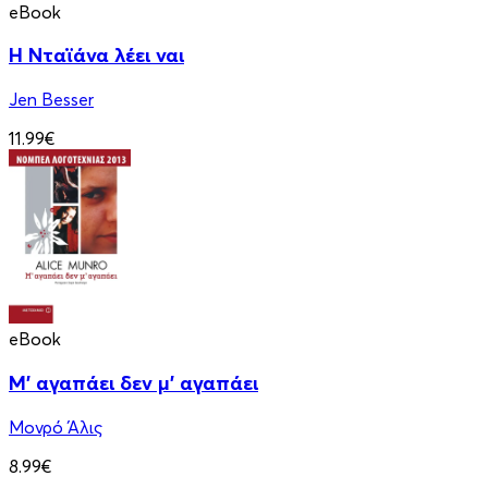
eBook
Η Νταϊάνα λέει ναι
Jen Besser
11.99€
eBook
Μ' αγαπάει δεν μ' αγαπάει
Μονρό Άλις
8.99€