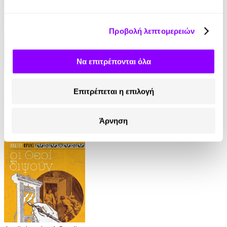
Προβολή λεπτομερειών
Να επιτρέπονται όλα
Audiobook
• 1 Credit
Επιτρέπεται η επιλογή
Ο Τελευταίος των Μοϊκανών
James Fenimore Cooper
Άρνηση
13.90€
6.95€
(-50%)