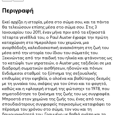
Περιγραφή
Εκεί αρχίζει η ιστορία, μέσα στο σώμα σου, και τα πάντα
θα τελειώσουν επίσης μέσα στο σώμα σου. Στις 3
Ιανουαρίου του 2011, έναν μήνα πριν από τα εξηκοστά
τέταρτα γενέθλιά του, ο Paul Auster έγραψε την πρώτη
καταχώριση στο Ημερολόγιο του χειμώνα, μια
ανορθόδοξη, καλειδοσκοπική ανασκόπηση στη ζωή του
μέσα από την ιστορία του ίδιου του σώματός του.
Ξεκινώντας από την παιδική του ηλικία και φτάνοντας ως
το κατώφλι των γηρατειών, ο Auster μας ταξιδεύει σε μια
διαδρομή σωματικών αισθήσεων, ηδονών και πόνων.
Ενδιάμεσοι σταθμοί: το ξύπνημα της σεξουαλικής
επιθυμίας στην εφηβεία, ο ολοένα και βαθύτερος δεσμός
με τη γυναίκα του, σκέψεις για τον ύπνο και το φαγητό,
καθώς και η «φλογερή στιγμή της φώτισης» το 1978, που
σηματοδότησε το ξεκίνημα της ζωής του ως συγγραφέα.
Μπροστά στον χειμώνα της ζωής του, ένας από τους
σπουδαιότερους συγγραφείς παγκοσμίως καταγράφει το
πέρασμα του χρόνου στο σώμα, τον νου και τη
δημιουργικότητά του. Γραμμένο με βαθιά αγάπη και τη