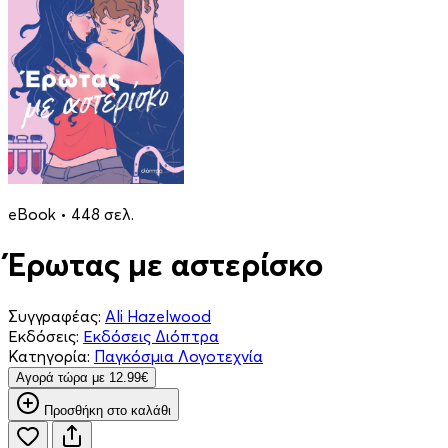
eBook • 448 σελ.
Έρωτας με αστερίσκο
Συγγραφέας:
Ali Hazelwood
Εκδόσεις:
Εκδόσεις Διόπτρα
Κατηγορία:
Παγκόσμια Λογοτεχνία
Aγορά τώρα με 12.99€
Προσθήκη στο καλάθι