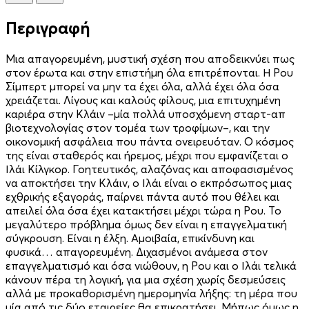
Περιγραφή
Μια απαγορευμένη, μυστική σχέση που αποδεικνύει πως
στον έρωτα και στην επιστήμη όλα επιτρέπονται. Η Ρου
Σίμπερτ μπορεί να μην τα έχει όλα, αλλά έχει όλα όσα
χρειά­ζεται. Λίγους και καλούς φίλους, μια επιτυχημένη
καριέρα στην Κλάιν –μία πολλά υποσχόμενη σταρτ-απ
βιοτεχνολογίας στον τομέα των τροφίμων–, και την
οικονομική ασφάλεια που πάντα ονειρευό­­ταν. Ο κόσμος
της είναι σταθερός και ήρεμος, μέχρι που εμφανίζεται ο
Ιλάι Κίλγκορ. Γοητευτικός, αλαζόνας και αποφασισμένος
να αποκτήσει την Κλάιν, ο Ιλάι είναι ο εκπρόσωπος μιας
εχθρικής εξαγοράς, παίρνει πάντα αυτό που θέλει και
απειλεί όλα όσα έχει κατακτήσει μέχρι τώρα η Ρου. Το
μεγαλύτερο πρόβλημα όμως δεν είναι η επαγγελματική
σύγκρουση. Είναι η έλξη. Αμοιβαία, επικίνδυνη και
φυσικά… απαγορευμένη. Διχασμένοι ανάμεσα στον
επαγγελματισμό και όσα νιώθουν, η Ρου και ο Ιλάι τελικά
κάνουν πέρα τη λογική, για μια σχέση χωρίς δεσμεύσεις
αλλά με προκαθορισμένη ημερομηνία λήξης: τη μέρα που
μία από τις δύο εταιρείες θα επικρατήσει. Μήπως όμως η