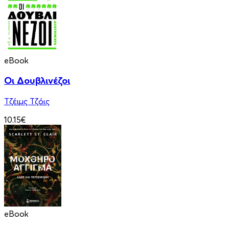
eBook
Οι Δουβλινέζοι
Τζέιμς Τζόις
10.15€
eBook