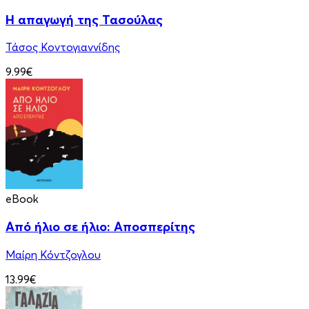
Η απαγωγή της Τασούλας
Τάσος Κοντογιαννίδης
9.99€
eBook
Από ήλιο σε ήλιο: Αποσπερίτης
Μαίρη Κόντζογλου
13.99€