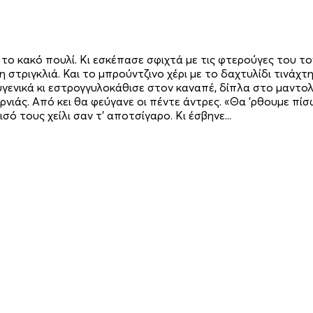
το κακό πουλί. Κι εσκέπασε σφιχτά με τις φτερούγες του τον
η στριγκλιά. Και το μπρούντζινο χέρι με το δαχτυλίδι τινάχ
ευγενικά κι εστρογγυλοκάθισε στον καναπέ, δίπλα στο μαντολ
υρνιάς. Από κει θα φεύγανε οι πέντε άντρες. «Θα ’ρθουμε π
σό τους χείλι σαν τ’ αποτσίγαρο. Κι έσβηνε...