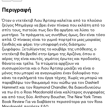
Περιγραφή
Όταν ο ντετέκτιβ Λιου Άρτσερ καλείται από το πλούσιο
ζεύγος Μπιμάγιερ να βρει έναν πίνακα που εκλάπη από το
σπίτι τους, πιστεύει πως δεν θα αργήσει να λύσει το
μυστήριο. Τα πράγματα, ως συνήθως όμως, δεν είναι τόσο
απλά. Ο πίνακας είναι το γυμνό πορτρέτο μιας μοιραίας
ξανθιάς και φέρει την υπογραφή ενός διάσημου
ζωγράφου. Ξετυλίγοντας το κουβάρι της υπόθεσης, ο
ντετέκτιβ θα βρεθεί στην έρημο της Αριζόνα, όπου ο
αέρας της είναι καυτός, γεμάτος έρωτες και προδοσίες,
θάνατο και τρέλα. Τα πτώματα αρχίζουν να
συσσωρεύονται και ο Λιου Άρτσερ μοιάζει να είναι ο
μόνος που μπορεί να αναγνωρίσει έναν δολοφόνο που
κάνει τα εγκλήματά του έργα τέχνης. Χωρίς να μπορώ να
παραβλέψω τον θαυμασμό που νιώθω για τον Dashiell
Hammett και τον Raymond Chandler, θα διακινδυνεύσω
να πω ότι ο Ross Macdonald είναι καλύτερος συγγραφέας
και από τους δύο. Anthony Boucher, The New York Times
Book Review Για να διαβάσετε περισσότερα για τον Ross
Macdonald, πατήστε ΕΔΩ.