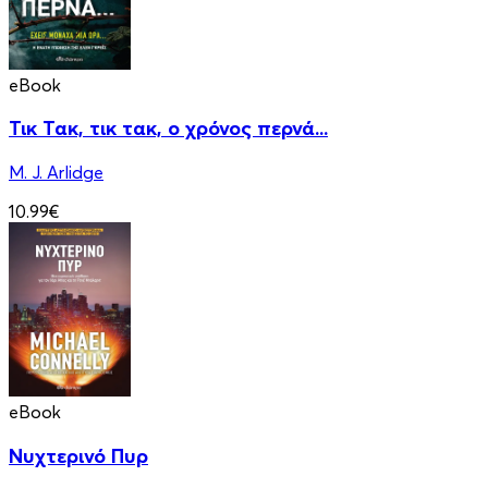
eBook
Τικ Τακ, τικ τακ, ο χρόνος περνά...
M. J. Arlidge
10.99€
eBook
Νυχτερινό Πυρ