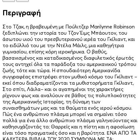
Περιγραφή
Στο Τζακ, η βραβευμένη με Πούλιτζερ Marilynne Robinson
ξεδιπλώνει την ιστορία του Τζον Έιμς Μπάουτον, του
άσωτου υιού του πρεσβυτεριανού ιερέα του Γκίλιαντ, και
το ειδύλλιό του με την Ντέλα Μάιλς, μια καθηγήτρια
γυμνασίου, επίσης κόρη ιεροκήρυκα. Ο βαθύς,
βασανισμένος και καταδικασμένος διαφυλετικός έρωτάς
τους αντηχεί όλα τα παράδοξα του αμερικανικού τρόπου
ζωής, τότε και τώρα. H σπουδαιότερη Αμερικανίδα
συγγραφέας επιστρέφει στον μυθικό κόσμο του Γκίλιαντ –
εκεί όπου διαδραματίζονται τα μυθιστορήματα Γκίλιαντ,
Στο σπίτι, Λάιλα– και οι αγαπημένοι της χαρακτήρες
ρίχνουν φως και αναλύουν σε βάθος τις πολυπλοκότητες
της Αμερικανικής Ιστορίας, τη δύναμη των
συναισθημάτων μας και τα θαύματα ενός ιερού κόσμου.
Πώς ένα ανθρώπινο πλάσμα μπορεί να σημαίνει τόσο
πολλά για ένα άλλο ανθρώπινο πλάσμα γαληνεύοντας και
καθησυχάζοντάς το; Θαρρείς και η πίστη και η αφοσίωση
είναι τόσο πραγματικές όσο και η βαρύτητα. ΕΝΑ ΑΠΟ ΤΑ
ΚΑΛΥΤΕΡΑ ΒΙΒΛΙΑ ΤΟΥ 2020 ΣΥΜΦΩΝΑ ΜΕ ΤΑ: