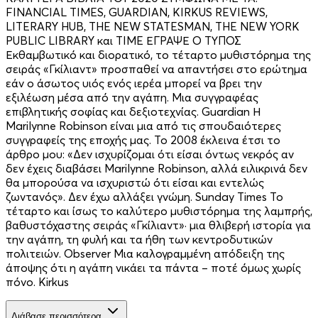
FINANCIAL TIMES, GUARDIAN, KIRKUS REVIEWS,
LITERARY HUB, THE NEW STATESMAN, THE NEW YORK
PUBLIC LIBRARY και TIME ΕΓΡΑΨΕ Ο ΤΥΠΟΣ
Εκθαμβωτικό και διορατικό, το τέταρτο μυθιστόρημα της
σειράς «Γκίλιαντ» προσπαθεί να απαντήσει στο ερώτημα
εάν ο άσωτος υιός ενός ιερέα μπορεί να βρει την
εξιλέωση μέσα από την αγάπη. Μια συγγραφέας
επιβλητικής σοφίας και δεξιοτεχνίας. Guardian Η
Marilynne Robinson είναι μια από τις σπουδαιότερες
συγγραφείς της εποχής μας. Το 2008 έκλεινα έτσι το
άρθρο μου: «Δεν ισχυρίζομαι ότι είσαι όντως νεκρός αν
δεν έχεις διαβάσει Marilynne Robinson, αλλά ειλικρινά δεν
θα μπορούσα να ισχυριστώ ότι είσαι και εντελώς
ζωντανός». Δεν έχω αλλάξει γνώμη. Sunday Times Το
τέταρτο και ίσως το καλύτερο μυθιστόρημα της λαμπρής,
βαθυστόχαστης σειράς «Γκίλιαντ»· μια θλιβερή ιστορία για
την αγάπη, τη φυλή και τα ήθη των κεντροδυτικών
πολιτειών. Observer Μια καλογραμμένη απόδειξη της
άποψης ότι η αγάπη νικάει τα πάντα – ποτέ όμως χωρίς
πόνο. Kirkus
Διάβασε περισσότερα