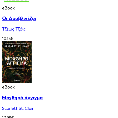
eBook
Οι Δουβλινέζοι
Τζέιμς Τζόις
10.15€
eBook
Μοχθηρό άγγιγμα
Scarlett St. Clair
17.99€