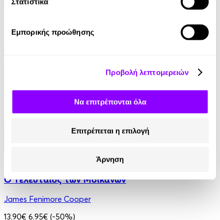
Στατιστικά
Audiobook
• 1 Credit
Στο Σπίτι Της
Εμπορικής προώθησης
Yael Van Der Wouden
16.90€
Προβολή λεπτομερειών
Να επιτρέπονται όλα
Επιτρέπεται η επιλογή
Audiobook
• 1 Credit
Άρνηση
Ο Τελευταίος των Μοϊκανών
James Fenimore Cooper
13.90€
6.95€
(-50%)