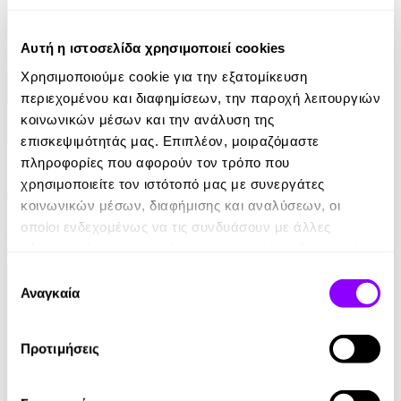
Αυτή η ιστοσελίδα χρησιμοποιεί cookies
Χρησιμοποιούμε cookie για την εξατομίκευση
περιεχομένου και διαφημίσεων, την παροχή λειτουργιών
κοινωνικών μέσων και την ανάλυση της
επισκεψιμότητάς μας. Επιπλέον, μοιραζόμαστε
eBook
πληροφορίες που αφορούν τον τρόπο που
χρησιμοποιείτε τον ιστότοπό μας με συνεργάτες
Ελέφαντας
κοινωνικών μέσων, διαφήμισης και αναλύσεων, οι
Ρέιμοντ Κάρβερ
οποίοι ενδεχομένως να τις συνδυάσουν με άλλες
πληροφορίες που τους έχετε παραχωρήσει ή τις οποίες
7.99€
έχουν συλλέξει σε σχέση με την από μέρους σας χρήση
Επιλογή
των υπηρεσιών τους.
Αναγκαία
συγκατάθεσης
Προτιμήσεις