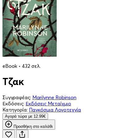
eBook • 432 σελ.
Τζακ
Συγγραφέας:
Marilynne Robinson
Εκδόσεις:
Εκδόσεις Μεταίχμιο
Κατηγορία:
Παγκόσμια Λογοτεχνία
Aγορά τώρα με 12.99€
Προσθήκη στο καλάθι