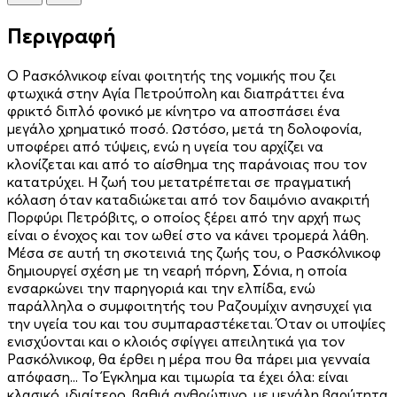
Περιγραφή
Ο Ρασκόλνικοφ είναι φοιτητής της νομικής που ζει
φτωχικά στην Αγία Πετρούπολη και διαπράττει ένα
φρικτό διπλό φονικό με κίνητρο να αποσπάσει ένα
μεγάλο χρηματικό ποσό. Ωστόσο, μετά τη δολοφονία,
υποφέρει από τύψεις, ενώ η υγεία του αρχίζει να
κλονίζεται και από το αίσθημα της παράνοιας που τον
κατατρύχει. Η ζωή του μετατρέπεται σε πραγματική
κόλαση όταν καταδιώκεται από τον δαιμόνιο ανακριτή
Πορφύρι Πετρόβιτς, ο οποίος ξέρει από την αρχή πως
είναι ο ένοχος και τον ωθεί στο να κάνει τρομερά λάθη.
Μέσα σε αυτή τη σκοτεινιά της ζωής του, ο Ρασκόλνικοφ
δημιουργεί σχέση με τη νεαρή πόρνη, Σόνια, η οποία
ενσαρκώνει την παρηγοριά και την ελπίδα, ενώ
παράλληλα ο συμφοιτητής του Ραζουμίχιν ανησυχεί για
την υγεία του και του συμπαραστέκεται. Όταν οι υποψίες
ενισχύονται και ο κλοιός σφίγγει απειλητικά για τον
Ρασκόλνικοφ, θα έρθει η μέρα που θα πάρει μια γενναία
απόφαση... To Έγκλημα και τιμωρία τα έχει όλα: είναι
κλασικό, ιδιαίτερο, βαθιά ανθρώπινο, με μεγάλη βαρύτητα