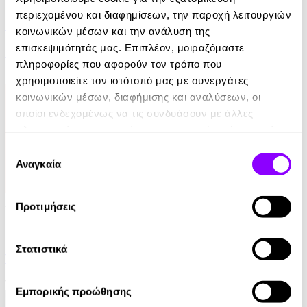
περιεχομένου και διαφημίσεων, την παροχή λειτουργιών
Ελέφαντας
κοινωνικών μέσων και την ανάλυση της
επισκεψιμότητάς μας. Επιπλέον, μοιραζόμαστε
Ρέιμοντ Κάρβερ
πληροφορίες που αφορούν τον τρόπο που
7.99€
χρησιμοποιείτε τον ιστότοπό μας με συνεργάτες
κοινωνικών μέσων, διαφήμισης και αναλύσεων, οι
οποίοι ενδεχομένως να τις συνδυάσουν με άλλες
πληροφορίες που τους έχετε παραχωρήσει ή τις οποίες
έχουν συλλέξει σε σχέση με την από μέρους σας χρήση
Επιλογή
των υπηρεσιών τους.
Αναγκαία
συγκατάθεσης
Audiobook
• 1 Credit
Προτιμήσεις
Στο Σπίτι Της
Στατιστικά
Yael Van Der Wouden
16.90€
Εμπορικής προώθησης