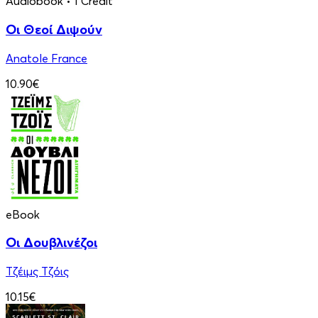
Audiobook
• 1 Credit
Οι Θεοί Διψούν
Anatole France
10.90€
eBook
Οι Δουβλινέζοι
Τζέιμς Τζόις
10.15€