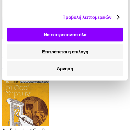
Προβολή λεπτομερειών
Να επιτρέπονται όλα
Audiobook
• 1 Credit
Επιτρέπεται η επιλογή
Ο Τελευταίος των Μοϊκανών
James Fenimore Cooper
Άρνηση
13.90€