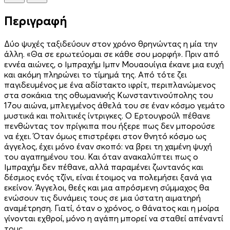
Περιγραφή
Δύο ψυχές ταξιδεύουν στον χρόνο θρηνώντας η μία την
άλλη. «Θα σε ερωτεύομαι σε κάθε σου μορφή». Πριν από
εννέα αιώνες, ο Ιμπραχήμ Ιμπν Μουαουίγια έκανε μια ευχή
και ακόμη πληρώνει το τίμημά της. Από τότε ζει
παγιδευμένος με ένα αδίστακτο ιφρίτ, περιπλανώμενος
στα σοκάκια της οθωμανικής Κωνσταντινούπολης του
17ου αιώνα, μπλεγμένος άθελά του σε έναν κόσμο γεμάτο
μυστικά και πολιτικές ίντριγκες. Ο Ερτουγρούλ πέθανε
πενθώντας τον πρίγκιπα που ήξερε πως δεν μπορούσε
να έχει. Όταν όμως επιστρέφει στον θνητό κόσμο ως
άγγελος, έχει μόνο έναν σκοπό: να βρει τη χαμένη ψυχή
του αγαπημένου του. Και όταν ανακαλύπτει πως ο
Ιμπραχήμ δεν πέθανε, αλλά παραμένει ζωντανός και
δέσμιος ενός τζίνι, είναι έτοιμος να πολεμήσει ξανά για
εκείνον. Άγγελοι, θεές και μια απρόσμενη σύμμαχος θα
ενώσουν τις δυνάμεις τους σε μια ύστατη αιματηρή
αναμέτρηση. Γιατί, όταν ο χρόνος, ο θάνατος και η μοίρα
γίνονται εχθροί, μόνο η αγάπη μπορεί να σταθεί απέναντί
τους.