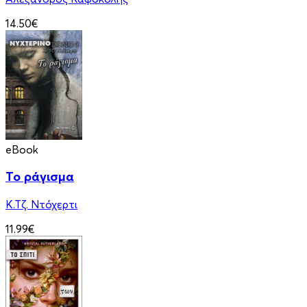
14.50€
eBook
Το ράγισμα
Κ.Τζ. Ντόχερτι
11.99€