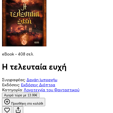
eBook • 408 σελ.
Η τελευταία ευχή
Συγγραφέας:
Δανάη Ιμπραχήμ
Εκδόσεις:
Εκδόσεις Διόπτρα
Κατηγορία:
Λογοτεχνία του Φανταστικού
Aγορά τώρα με 13.99€
Προσθήκη στο καλάθι