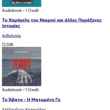
Audiobook
• 1 Credit
Το Χαμόγελο του Νεκρού και άλλες Παράξενες
Ιστορίες
Ανθολογία
12.50€
Audiobook
• 1 Credit
Το Άβατο - Η Ματωμένη Γη
Αλέξανδρος Καψοκόλης