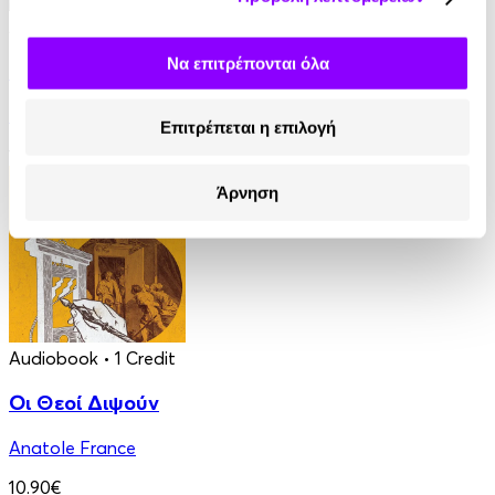
Audiobook
• 1 Credit
Να επιτρέπονται όλα
Ο Τελευταίος των Μοϊκανών
James Fenimore Cooper
Επιτρέπεται η επιλογή
13.90€
Άρνηση
Audiobook
• 1 Credit
Οι Θεοί Διψούν
Anatole France
10.90€