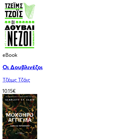
eBook
Οι Δουβλινέζοι
Τζέιμς Τζόις
10.15€