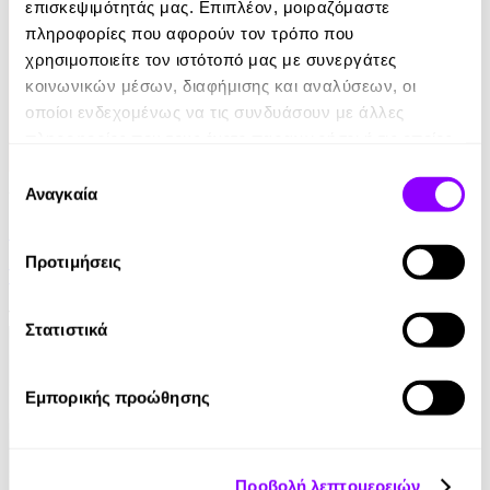
επισκεψιμότητάς μας. Επιπλέον, μοιραζόμαστε
πληροφορίες που αφορούν τον τρόπο που
χρησιμοποιείτε τον ιστότοπό μας με συνεργάτες
κοινωνικών μέσων, διαφήμισης και αναλύσεων, οι
οποίοι ενδεχομένως να τις συνδυάσουν με άλλες
πληροφορίες που τους έχετε παραχωρήσει ή τις οποίες
έχουν συλλέξει σε σχέση με την από μέρους σας χρήση
Επιλογή
Audiobook
• 1 Credit
των υπηρεσιών τους.
Αναγκαία
συγκατάθεσης
Στο Σπίτι Της
Προτιμήσεις
Yael Van Der Wouden
16.90€
Στατιστικά
Εμπορικής προώθησης
Προβολή λεπτομερειών