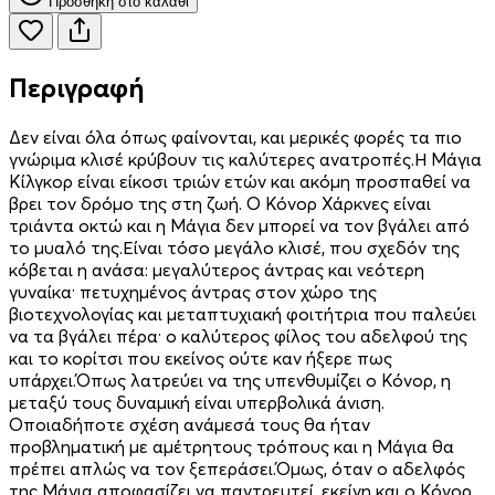
Προσθήκη στο καλάθι
Περιγραφή
Δεν είναι όλα όπως φαίνονται, και μερικές φορές τα πιο
γνώριμα κλισέ κρύβουν τις καλύτερες ανατροπές.Η Μάγια
Κίλγκορ είναι είκοσι τριών ετών και ακόμη προσπαθεί να
βρει τον δρόμο της στη ζωή. Ο Κόνορ Χάρκνες είναι
τριάντα οκτώ και η Μάγια δεν μπορεί να τον βγάλει από
το μυαλό της.Είναι τόσο μεγάλο κλισέ, που σχεδόν της
κόβεται η ανάσα: μεγαλύτερος άντρας και νεότερη
γυναίκα· πετυχημένος άντρας στον χώρο της
βιοτεχνολογίας και μεταπτυχιακή φοιτήτρια που παλεύει
να τα βγάλει πέρα· ο καλύτερος φίλος του αδελφού της
και το κορίτσι που εκείνος ούτε καν ήξερε πως
υπάρχει.Όπως λατρεύει να της υπενθυμίζει ο Κόνορ, η
μεταξύ τους δυναμική είναι υπερβολικά άνιση.
Οποιαδήποτε σχέση ανάμεσά τους θα ήταν
προβληματική με αμέτρητους τρόπους και η Μάγια θα
πρέπει απλώς να τον ξεπεράσει.Όμως, όταν ο αδελφός
της Μάγια αποφασίζει να παντρευτεί, εκείνη και ο Κόνορ