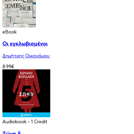
eBook
Οι εγκλωβισμένοι
Δημήτρης Οικονόμου
8.99€
Audiobook
• 1 Credit
Ζώνη 5