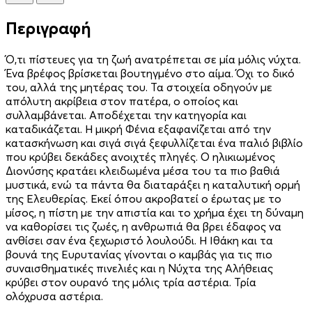
Περιγραφή
Ό,τι πίστευες για τη ζωή ανατρέπεται σε μία μόλις νύχτα.
Ένα βρέφος βρίσκεται βουτηγμένο στο αίμα. Όχι το δικό
του, αλλά της μητέρας του. Τα στοιχεία οδηγούν με
απόλυτη ακρίβεια στον πατέρα, ο οποίος και
συλλαμβάνεται. Αποδέχεται την κατηγορία και
καταδικάζεται. Η μικρή Φένια εξαφανίζεται από την
κατασκήνωση και σιγά σιγά ξεφυλλίζεται ένα παλιό βιβλίο
που κρύβει δεκάδες ανοιχτές πληγές. Ο ηλικιωμένος
Διονύσης κρατάει κλειδωμένα μέσα του τα πιο βαθιά
μυστικά, ενώ τα πάντα θα διαταράξει η καταλυτική ορμή
της Ελευθερίας. Εκεί όπου ακροβατεί ο έρωτας με το
μίσος, η πίστη με την απιστία και το χρήμα έχει τη δύναμη
να καθορίσει τις ζωές, η ανθρωπιά θα βρει έδαφος να
ανθίσει σαν ένα ξεχωριστό λουλούδι. Η Ιθάκη και τα
βουνά της Ευρυτανίας γίνονται ο καμβάς για τις πιο
συναισθηματικές πινελιές και η Νύχτα της Αλήθειας
κρύβει στον ουρανό της μόλις τρία αστέρια. Τρία
ολόχρυσα αστέρια.