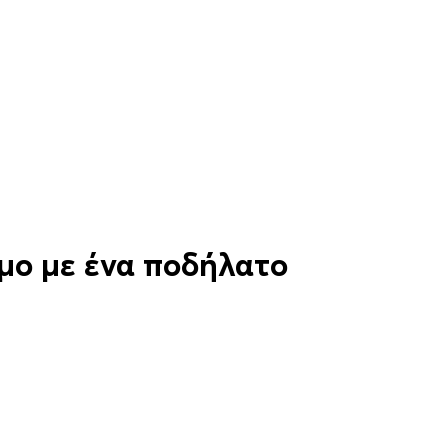
σμο με ένα ποδήλατο