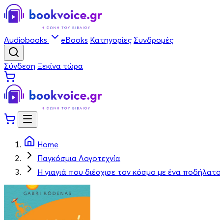
Audiobooks
eBooks
Κατηγορίες
Συνδρομές
Σύνδεση
Ξεκίνα τώρα
Home
Παγκόσμια Λογοτεχνία
Η γιαγιά που διέσχισε τον κόσμο με ένα ποδήλατ