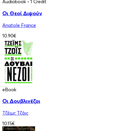
Audiobook
• 1 Credit
Οι Θεοί Διψούν
Anatole France
10.90€
eBook
Οι Δουβλινέζοι
Τζέιμς Τζόις
10.15€