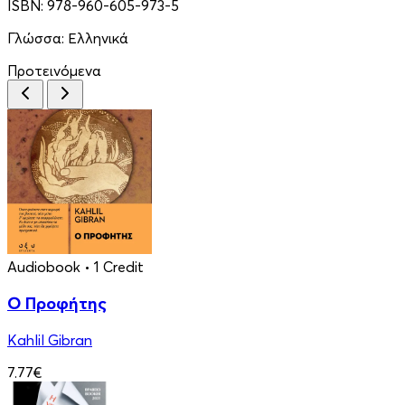
ISBN:
978-960-605-973-5
Γλώσσα:
Ελληνικά
Προτεινόμενα
Audiobook
• 1 Credit
Ο Προφήτης
Kahlil Gibran
7.77€