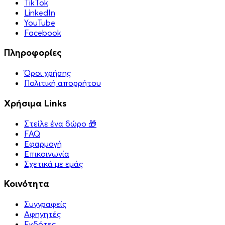
TikTok
LinkedIn
YouTube
Facebook
Πληροφορίες
Όροι χρήσης
Πολιτική απορρήτου
Χρήσιμα Links
Στείλε ένα δώρο 🎁
FAQ
Εφαρμογή
Επικοινωνία
Σχετικά με εμάς
Κοινότητα
Συγγραφείς
Αφηγητές
Eκδότες