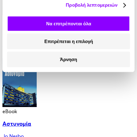
Προβολή λεπτομερειών
eBook
Να επιτρέπονται όλα
Στον τάφο κάποιου άλλου
Επιτρέπεται η επιλογή
Ian Rankin
8.99€
Άρνηση
eBook
Αστυνομία
Jo Nesbo