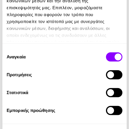
κοινωνικών μέσων και την ανάλυση της
10.99€
επισκεψιμότητάς μας. Επιπλέον, μοιραζόμαστε
πληροφορίες που αφορούν τον τρόπο που
χρησιμοποιείτε τον ιστότοπό μας με συνεργάτες
κοινωνικών μέσων, διαφήμισης και αναλύσεων, οι
οποίοι ενδεχομένως να τις συνδυάσουν με άλλες
πληροφορίες που τους έχετε παραχωρήσει ή τις οποίες
έχουν συλλέξει σε σχέση με την από μέρους σας χρήση
Επιλογή
των υπηρεσιών τους.
Αναγκαία
συγκατάθεσης
eBook
Παραπλάνηση
Προτιμήσεις
Γρηγόρης Αζαριάδης
Στατιστικά
11.99€
Εμπορικής προώθησης