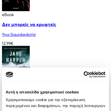
eBook
Δεν μπορείς να κρυφτείς
Yrsa Sigurdardottir
12.99€
eBook
Αυτή η ιστοσελίδα χρησιμοποιεί cookies
Αυτοί που επέζησαν
Χρησιμοποιούμε cookie για την εξατομίκευση
περιεχομένου και διαφημίσεων, την παροχή λειτουργιών
Jane Harper