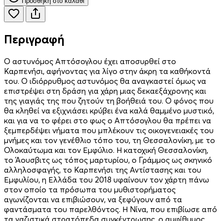
Προσθήκη στο καλάθι
Περιγραφή
Ο αστυνόμος Απτόσογλου έχει αποσυρθεί στο
Καρπενήσι, αφήνοντας για λίγο στην άκρη τα καθήκοντά
του. Ο ιδιόρρυθμος αστυνόμος θα αναγκαστεί όμως να
επιστρέψει στη δράση για χάρη μιας δεκαεξάχρονης και
της γιαγιάς της που ζητούν τη βοήθειά του. Ο φόνος που
θα κληθεί να εξιχνιάσει κρύβει ένα καλά θαμμένο μυστικό,
και για να το φέρει στο φως ο Απτόσογλου θα πρέπει να
ξεμπερδέψει νήματα που μπλέκουν τις οικογενειακές του
μνήμες και τον γενέθλιο τόπο του, τη Θεσσαλονίκη, με το
Ολοκαύτωμα και τον Εμφύλιο. Η κατοχική Θεσσαλονίκη,
το Άουσβιτς ως τόπος μαρτυρίου, ο Γράμμος ως σκηνικό
αλληλοσφαγής, το Καρπενήσι της Αντίστασης και του
Εμφυλίου, η Ελλάδα του 2018 υφαίνουν τον χάρτη πάνω
στον οποίο τα πρόσωπα του μυθιστορήματος
αγωνίζονται να επιβιώσουν, να ξεφύγουν από τα
φαντάσματα του παρελθόντος. Η Νίνα, που επιβίωσε από
τα ναζιστικά στρατόπεδα συγκέντρωσης, ο αμφίθυμος