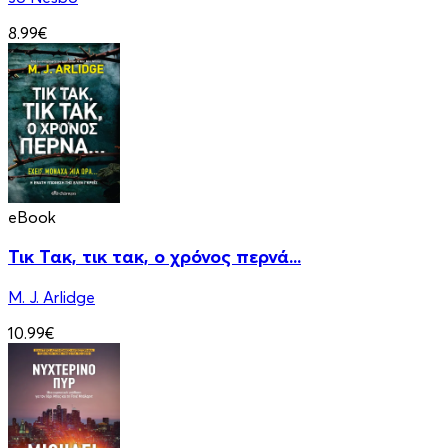
8.99€
eBook
Τικ Τακ, τικ τακ, ο χρόνος περνά...
M. J. Arlidge
10.99€