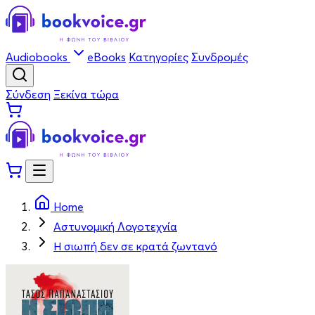
Audiobooks
eBooks
Κατηγορίες
Συνδρομές
Σύνδεση
Ξεκίνα τώρα
Home
Αστυνομική Λογοτεχνία
Η σιωπή δεν σε κρατά ζωντανό