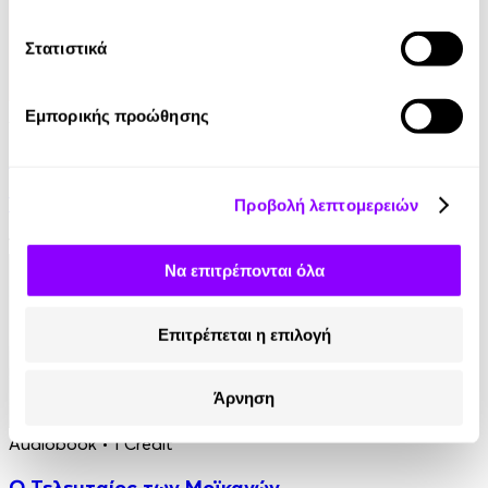
Στατιστικά
Audiobook
• 1 Credit
Εμπορικής προώθησης
Στο Σπίτι Της
Yael Van Der Wouden
Προβολή λεπτομερειών
16.90€
Να επιτρέπονται όλα
Επιτρέπεται η επιλογή
Άρνηση
Audiobook
• 1 Credit
Ο Τελευταίος των Μοϊκανών