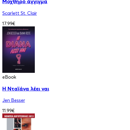
Μοχθηρό άγγιγμα
Scarlett St. Clair
17.99€
eBook
Η Νταϊάνα λέει ναι
Jen Besser
11.99€