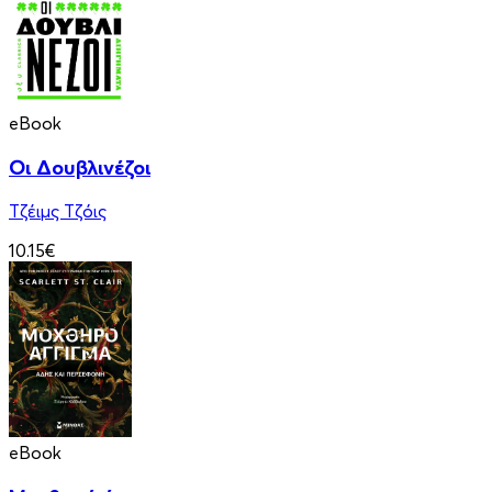
eBook
Οι Δουβλινέζοι
Τζέιμς Τζόις
10.15€
eBook