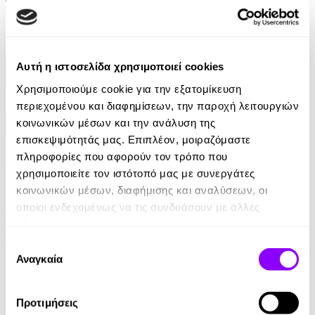
Damon Galgut
10.99€
Αυτή η ιστοσελίδα χρησιμοποιεί cookies
Χρησιμοποιούμε cookie για την εξατομίκευση
περιεχομένου και διαφημίσεων, την παροχή λειτουργιών
κοινωνικών μέσων και την ανάλυση της
επισκεψιμότητάς μας. Επιπλέον, μοιραζόμαστε
πληροφορίες που αφορούν τον τρόπο που
χρησιμοποιείτε τον ιστότοπό μας με συνεργάτες
eBook
κοινωνικών μέσων, διαφήμισης και αναλύσεων, οι
Ελέφαντας
οποίοι ενδεχομένως να τις συνδυάσουν με άλλες
πληροφορίες που τους έχετε παραχωρήσει ή τις οποίες
Ρέιμοντ Κάρβερ
έχουν συλλέξει σε σχέση με την από μέρους σας χρήση
Επιλογή
των υπηρεσιών τους.
Αναγκαία
7.99€
συγκατάθεσης
Προτιμήσεις