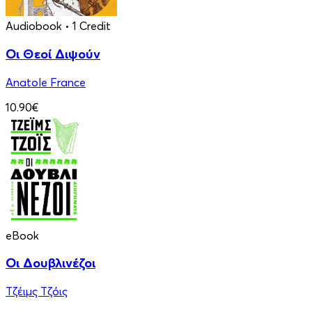
Audiobook
• 1 Credit
Οι Θεοί Διψούν
Anatole France
10.90€
eBook
Οι Δουβλινέζοι
Τζέιμς Τζόις