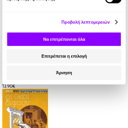
16.90€
Προβολή λεπτομερειών
Να επιτρέπονται όλα
Audiobook
• 1 Credit
Επιτρέπεται η επιλογή
Ο Τελευταίος των Μοϊκανών
Άρνηση
James Fenimore Cooper
13.90€