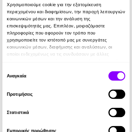
Χρησιμοποιούμε cookie για την εξατομίκευση
eBook
περιεχομένου και διαφημίσεων, την παροχή λειτουργιών
κοινωνικών μέσων και την ανάλυση της
Ελέφαντας
επισκεψιμότητάς μας. Επιπλέον, μοιραζόμαστε
πληροφορίες που αφορούν τον τρόπο που
Ρέιμοντ Κάρβερ
χρησιμοποιείτε τον ιστότοπό μας με συνεργάτες
7.99€
κοινωνικών μέσων, διαφήμισης και αναλύσεων, οι
οποίοι ενδεχομένως να τις συνδυάσουν με άλλες
πληροφορίες που τους έχετε παραχωρήσει ή τις οποίες
έχουν συλλέξει σε σχέση με την από μέρους σας χρήση
Επιλογή
των υπηρεσιών τους.
Αναγκαία
συγκατάθεσης
Προτιμήσεις
Audiobook
• 1 Credit
Στο Σπίτι Της
Στατιστικά
Yael Van Der Wouden
Εμπορικής προώθησης