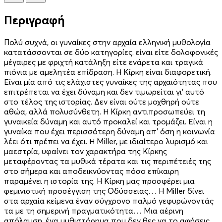
Περιγραφή
Πολύ συχνά, οι γυναίκες στην αρχαία ελληνική μυθολογία
κατατάσσονται σε δύο κατηγορίες. είναι είτε δολοφονικές
μέγαιρες με φριχτή κατάληξη είτε ενάρετα και τραγικά
πιόνια με αμελητέα επίδραση. Η Κίρκη είναι διαφορετική.
Είναι μία από τις ελάχιστες γυναίκες της αρχαιότητας που
επιτρέπεται να έχει δύναμη και δεν τιμωρείται γι’ αυτό
στο τέλος της ιστορίας. Δεν είναι ούτε μοχθηρή ούτε
αθώα, αλλά πολυσύνθετη. Η Κίρκη αντιπροσωπεύει τη
γυναικεία δύναμη και αυτό προκαλεί και τρομάζει. Είναι η
γυναίκα που έχει περισσότερη δύναμη απ’ όση η κοινωνία
λέει ότι πρέπει να έχει. Η Miller, με ιδιαίτερο λυρισμό και
μαεστρία, υφαίνει τον χαρακτήρα της Κίρκης
μεταφέροντας τα μυθικά τέρατα και τις περιπέτειές της
στο σήμερα και αποδεικνύοντας πόσο επίκαιρη
παραμένει η ιστορία της. H Κίρκη μας προσφέρει μια
φεμινιστική προσέγγιση της Οδύσσειας… Η Miller δίνει
στα αρχαία κείμενα έναν σύγχρονο παλμό γεφυρώνοντάς
τα με τη σημερινή πραγματικότητα… Μια αέρινη
απόλαυση, ένα μυθιστόρημα που δεν θες να το αφήσεις