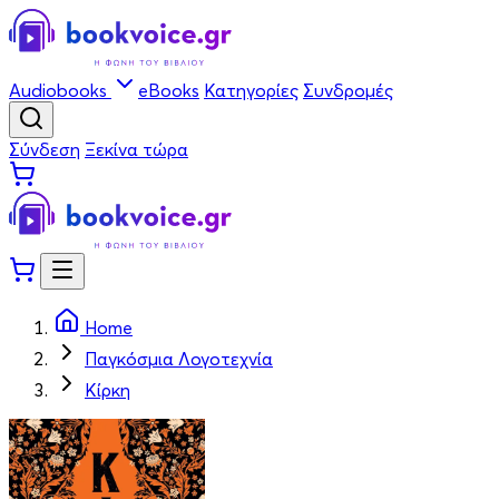
Audiobooks
eBooks
Κατηγορίες
Συνδρομές
Σύνδεση
Ξεκίνα τώρα
Home
Παγκόσμια Λογοτεχνία
Κίρκη