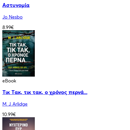
Αστυνομία
Jo Nesbo
8.99€
eBook
Τικ Τακ, τικ τακ, ο χρόνος περνά...
M. J. Arlidge
10.99€