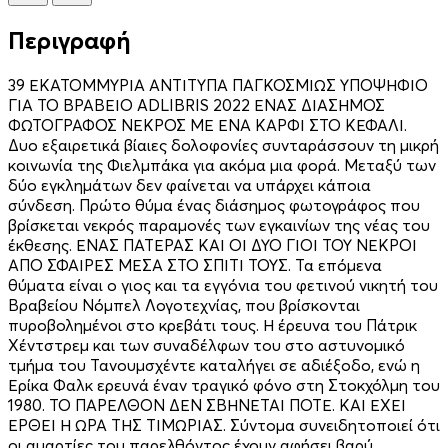
Περιγραφή
39 ΕΚΑΤΟΜΜΥΡΙΑ ΑΝΤΙΤΥΠΑ ΠΑΓΚΟΣΜΙΩΣ ΥΠΟΨΗΦΙΟ
ΓΙΑ ΤΟ ΒΡΑΒΕΙΟ ADLIBRIS 2022 ΕΝΑΣ ΔΙΑΣΗΜΟΣ
ΦΩΤΟΓΡΑΦΟΣ ΝΕΚΡΟΣ ΜΕ ΕΝΑ ΚΑΡΦΙ ΣΤΟ ΚΕΦΑΛΙ.
Δυο εξαιρετικά βίαιες δολοφονίες συνταράσσουν τη μικρή
κοινωνία της Φιελμπάκα για ακόμα μια φορά. Μεταξύ των
δύο εγκλημάτων δεν φαίνεται να υπάρχει κάποια
σύνδεση. Πρώτο θύμα ένας διάσημος φωτογράφος που
βρίσκεται νεκρός παραμονές των εγκαινίων της νέας του
έκθεσης. ΕΝΑΣ ΠΑΤΕΡΑΣ ΚΑΙ ΟΙ ΔΥΟ ΓΙΟΙ ΤΟΥ ΝΕΚΡΟΙ
ΑΠΟ ΣΦΑΙΡΕΣ ΜΕΣΑ ΣΤΟ ΣΠΙΤΙ ΤΟΥΣ. Τα επόμενα
θύματα είναι ο γιος και τα εγγόνια του φετινού νικητή του
Βραβείου Νόμπελ Λογοτεχνίας, που βρίσκονται
πυροβολημένοι στο κρεβάτι τους. Η έρευνα του Πάτρικ
Χέντστρεμ και των συναδέλφων του στο αστυνομικό
τμήμα του Τανουμσχέντε καταλήγει σε αδιέξοδο, ενώ η
Ερίκα Φαλκ ερευνά έναν τραγικό φόνο στη Στοκχόλμη του
1980. ΤΟ ΠΑΡΕΛΘΟΝ ΔΕΝ ΣΒΗΝΕΤΑΙ ΠΟΤΕ. ΚΑΙ ΕΧΕΙ
ΕΡΘΕΙ Η ΩΡΑ ΤΗΣ ΤΙΜΩΡΙΑΣ. Σύντομα συνειδητοποιεί ότι
οι αμαρτίες του παρελθόντος έχουν αφήσει βαρύ