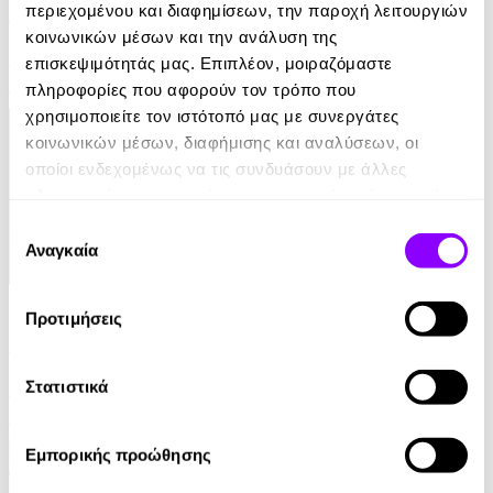
περιεχομένου και διαφημίσεων, την παροχή λειτουργιών
Αυτοί που επέζησαν
κοινωνικών μέσων και την ανάλυση της
Jane Harper
επισκεψιμότητάς μας. Επιπλέον, μοιραζόμαστε
πληροφορίες που αφορούν τον τρόπο που
10.99€
χρησιμοποιείτε τον ιστότοπό μας με συνεργάτες
κοινωνικών μέσων, διαφήμισης και αναλύσεων, οι
οποίοι ενδεχομένως να τις συνδυάσουν με άλλες
πληροφορίες που τους έχετε παραχωρήσει ή τις οποίες
έχουν συλλέξει σε σχέση με την από μέρους σας χρήση
Επιλογή
των υπηρεσιών τους.
Αναγκαία
συγκατάθεσης
eBook
Προτιμήσεις
Παραπλάνηση
Στατιστικά
Γρηγόρης Αζαριάδης
11.99€
Εμπορικής προώθησης