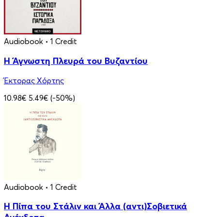
Audiobook
• 1 Credit
Η Άγνωστη Πλευρά του Βυζαντίου
Έκτορας Χόρτης
10.98€
5.49€
(-50%)
Audiobook
• 1 Credit
Η Πίπα του Στάλιν και Άλλα (αντι)Σοβιετικά