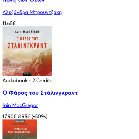
Αλεξάνδρα Μπρουντζάκη
11.65€
Audiobook
• 2 Credits
Ο Φάρος του Στάλινγκραντ
Iain MacGregor
17.90€
8.95€
(-50%)