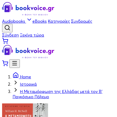
Audiobooks
eBooks
Κατηγορίες
Συνδρομές
Σύνδεση
Ξεκίνα τώρα
Home
Ιστορικά
Η Μεταμόρφωση της Ελλάδας μετά τον Β'
Παγκόσμιο Πόλεμο