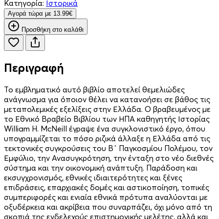
Κατηγορία:
Ιστορικά
Aγορά τώρα με 13.99€
Προσθήκη στο καλάθι
Περιγραφή
Το εµβληµατικό αυτό βιβλίο αποτελεί θεµελιώδες
ανάγνωσµα για όποιον θέλει να κατανοήσει σε βάθος τις
µεταπολεµικές εξελίξεις στην Ελλάδα. Ο βραβευµένος µε
το Εθνικό Βραβείο Βιβλίου των ΗΠΑ καθηγητής Ιστορίας
William H. McNeill έγραψε ένα συγκλονιστικό έργο, όπου
υπογραµµίζεται το πόσο ριζικά άλλαξε η Ελλάδα από τις
τεκτονικές συγκρούσεις του Β΄ Παγκοσµίου Πολέµου, τον
Εµφύλιο, την Ανασυγκρότηση, την ένταξη στο νέο διεθνές
σύστηµα και την οικονοµική ανάπτυξη. Παράδοση και
εκσυγχρονισµός, εθνικές ιδιαιτερότητες και ξένες
επιδράσεις, επαρχιακές δοµές και αστικοποίηση, τοπικές
συµπεριφορές και ενιαία εθνικά πρότυπα αναλύονται µε
οξυδέρκεια και ακρίβεια που συναρπάζει, όχι µόνο από τη
σκοπιά της ενδελεχούς επιστηµονικής µελέτης, αλλά και