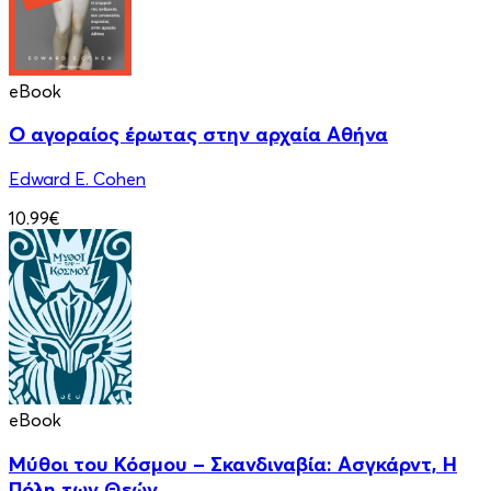
eBook
Ο αγοραίος έρωτας στην αρχαία Αθήνα
Edward E. Cohen
10.99€
eBook
Μύθοι του Κόσμου – Σκανδιναβία: Ασγκάρντ, Η
Πόλη των Θεών