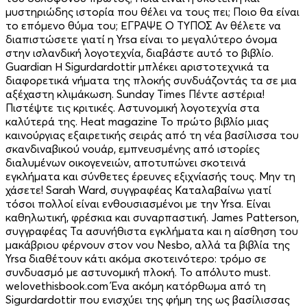
μυστηριώδης ιστορία που θέλει να τους πει; Ποιο θα είναι
το επόμενο θύμα του; ΕΓΡΑΨΕ Ο ΤΥΠΟΣ Αν θέλετε να
διαπιστώσετε γιατί η Yrsa είναι το μεγαλύτερο όνομα
στην ισλανδική λογοτεχνία, διαβάστε αυτό το βιβλίο.
Guardian Η Sigurdardottir μπλέκει αριστοτεχνικά τα
διαφορετικά νήματα της πλοκής συνδυάζοντάς τα σε μια
αξέχαστη κλιμάκωση. Sunday Times Πέντε αστέρια!
Πιστέψτε τις κριτικές. Αστυνομική λογοτεχνία στα
καλύτερά της. Heat magazine Το πρώτο βιβλίο μιας
καινούργιας εξαιρετικής σειράς από τη νέα βασίλισσα του
σκανδιναβικού νουάρ, εμπνευσμένης από ιστορίες
διαλυμένων οικογενειών, αποτυπώνει σκοτεινά
εγκλήματα και σύνθετες έρευνες εξιχνίασής τους. Μην τη
χάσετε! Sarah Ward, συγγραφέας Καταλαβαίνω γιατί
τόσοι πολλοί είναι ενθουσιασμένοι με την Yrsa. Είναι
καθηλωτική, φρέσκια και συναρπαστική. James Patterson,
συγγραφέας Τα ασυνήθιστα εγκλήματα και η αίσθηση του
μακάβριου φέρνουν στον νου Nesbo, αλλά τα βιβλία της
Yrsa διαθέτουν κάτι ακόμα σκοτεινότερο: τρόμο σε
συνδυασμό με αστυνομική πλοκή. Το απόλυτο must.
welovethisbook.com Ένα ακόμη κατόρθωμα από τη
Sigurdardottir που ενισχύει της φήμη της ως βασίλισσας