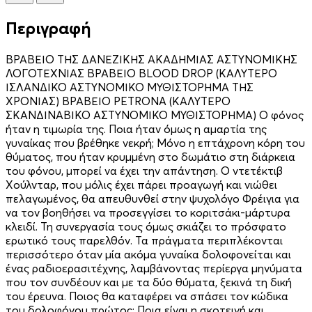
Περιγραφή
ΒΡΑΒΕΙΟ ΤΗΣ ΔΑΝΕΖΙΚΗΣ ΑΚΑΔΗΜΙΑΣ ΑΣΤΥΝΟΜΙΚΗΣ
ΛΟΓΟΤΕΧΝΙΑΣ ΒΡΑΒΕΙΟ BLOOD DROP (ΚΑΛΥΤΕΡΟ
ΙΣΛΑΝΔΙΚΟ ΑΣΤΥΝΟΜΙΚΟ ΜΥΘΙΣΤΟΡΗΜΑ ΤΗΣ
ΧΡΟΝΙΑΣ) ΒΡΑΒΕΙΟ PETRONA (ΚΑΛΥΤΕΡΟ
ΣΚΑΝΔΙΝΑΒΙΚΟ ΑΣΤΥΝΟΜΙΚΟ ΜΥΘΙΣΤΟΡΗΜΑ) Ο φόνος
ήταν η τιμωρία της. Ποια ήταν όμως η αμαρτία της
γυναίκας που βρέθηκε νεκρή; Μόνο η επτάχρονη κόρη του
θύματος, που ήταν κρυμμένη στο δωμάτιο στη διάρκεια
του φόνου, μπορεί να έχει την απάντηση. Ο ντετέκτιβ
Χούλνταρ, που μόλις έχει πάρει προαγωγή και νιώθει
πελαγωμένος, θα απευθυνθεί στην ψυχολόγο Φρέιγια για
να τον βοηθήσει να προσεγγίσει το κοριτσάκι-μάρτυρα
κλειδί. Τη συνεργασία τους όμως σκιάζει το πρόσφατο
ερωτικό τους παρελθόν. Τα πράγματα περιπλέκονται
περισσότερο όταν μία ακόμα γυναίκα δολοφονείται και
ένας ραδιοερασιτέχνης, λαμβάνοντας περίεργα μηνύματα
που τον συνδέουν και με τα δύο θύματα, ξεκινά τη δική
του έρευνα. Ποιος θα καταφέρει να σπάσει τον κώδικα
του δολοφόνου πρώτος; Ποια είναι η σκοτεινή και