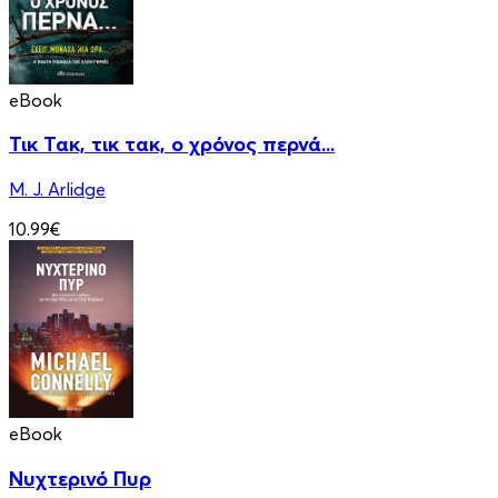
eBook
Τικ Τακ, τικ τακ, ο χρόνος περνά...
M. J. Arlidge
10.99€
eBook
Νυχτερινό Πυρ