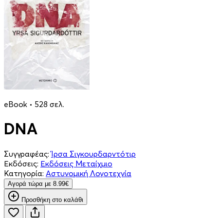
eBook • 528 σελ.
DNA
Συγγραφέας:
Ίρσα Σιγκουρδαρντότιρ
Εκδόσεις:
Εκδόσεις Μεταίχμιο
Κατηγορία:
Αστυνομική Λογοτεχνία
Aγορά τώρα με 8.99€
Προσθήκη στο καλάθι