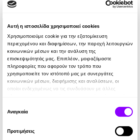
Yrsa Sigurdardottir
12.99€
Αυτή η ιστοσελίδα χρησιμοποιεί cookies
Χρησιμοποιούμε cookie για την εξατομίκευση
περιεχομένου και διαφημίσεων, την παροχή λειτουργιών
κοινωνικών μέσων και την ανάλυση της
επισκεψιμότητάς μας. Επιπλέον, μοιραζόμαστε
πληροφορίες που αφορούν τον τρόπο που
eBook
χρησιμοποιείτε τον ιστότοπό μας με συνεργάτες
κοινωνικών μέσων, διαφήμισης και αναλύσεων, οι
Αυτοί που επέζησαν
οποίοι ενδεχομένως να τις συνδυάσουν με άλλες
πληροφορίες που τους έχετε παραχωρήσει ή τις οποίες
Jane Harper
έχουν συλλέξει σε σχέση με την από μέρους σας χρήση
Επιλογή
10.99€
των υπηρεσιών τους.
Αναγκαία
συγκατάθεσης
Προτιμήσεις