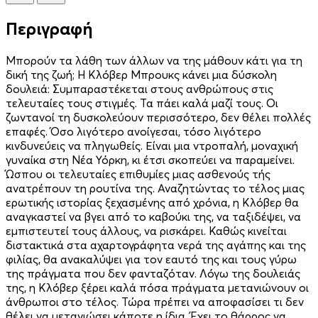
Περιγραφή
Μπορούν τα λάθη των άλλων να της μάθουν κάτι για τη
δική της ζωή; H Κλόβερ Μπρουκς κάνει μια δύσκολη
δουλειά: Συμπαραστέκεται στους ανθρώπους στις
τελευταίες τους στιγμές. Τα πάει καλά μαζί τους. Οι
ζωντανοί τη δυσκολεύουν περισσότερο, δεν θέλει πολλές
επαφές. Όσο λιγότερο ανοίγεσαι, τόσο λιγότερο
κινδυνεύεις να πληγωθείς. Είναι μια ντροπαλή, μοναχική
γυναίκα στη Νέα Υόρκη, κι έτσι σκοπεύει να παραμείνει.
Ώσπου οι τελευταίες επιθυ­μίες μιας ασθενούς τής
ανατρέπουν τη ρουτίνα της. Αναζητώντας το τέλος μιας
ερωτικής ιστορίας ξεχασμένης από χρόνια, η Κλόβερ θα
αναγκαστεί να βγει από το καβούκι της, να ταξιδέψει, να
εμπιστευτεί τους άλλους, να ρισκάρει. Καθώς κινείται
διστακτικά στα αχαρτογράφητα νερά της αγάπης και της
φιλίας, θα ανακαλύψει για τον εαυτό της και τους γύρω
της πράγματα που δεν φανταζόταν. Λόγω της δουλειάς
της, η Κλόβερ ξέρει καλά πόσα πράγματα μετανιώνουν οι
άνθρωποι στο τέλος. Τώρα πρέπει να αποφασίσει τι δεν
θέλει να μετανιώσει κάποτε η ίδια. Έχει το θάρρος να