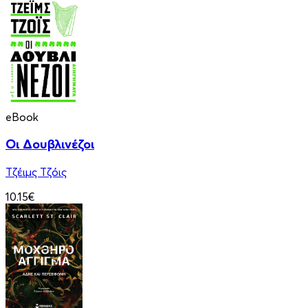
eBook
Οι Δουβλινέζοι
Τζέιμς Τζόις
10.15€