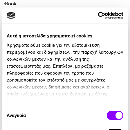
eBook
Η υπόσχεση
Damon Galgut
Αυτή η ιστοσελίδα χρησιμοποιεί cookies
10.99€
Χρησιμοποιούμε cookie για την εξατομίκευση
περιεχομένου και διαφημίσεων, την παροχή λειτουργιών
κοινωνικών μέσων και την ανάλυση της
επισκεψιμότητάς μας. Επιπλέον, μοιραζόμαστε
πληροφορίες που αφορούν τον τρόπο που
χρησιμοποιείτε τον ιστότοπό μας με συνεργάτες
κοινωνικών μέσων, διαφήμισης και αναλύσεων, οι
eBook
οποίοι ενδεχομένως να τις συνδυάσουν με άλλες
πληροφορίες που τους έχετε παραχωρήσει ή τις οποίες
Ελέφαντας
έχουν συλλέξει σε σχέση με την από μέρους σας χρήση
Επιλογή
Ρέιμοντ Κάρβερ
των υπηρεσιών τους.
Αναγκαία
συγκατάθεσης
7.99€