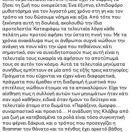
ζήσει τη ζωή που ονειρεύεται; Ένα έξυπνο, ελπιδοφόρο
μυθιστόρημα για τον λιγοστό μας χρόνο στη γη και τον
τρόπο να του δώσουμε νόημα και αξία. Από τότε που
ξεκίνησα αυτή τη δουλειά, ακολουθώ την ίδια
ιεροτελεστία: Καταγράφω τα τελευταία λόγια κάθε
πελάτη μου προτού αφήσει την ύστατη πνοή του. Με τα
χρόνια ανακάλυψα πως οι άνθρωποι συχνά νιώθουν την
ανάγκη να πουν κάτι την ώρα που πεθαίνουν, κάτι
σημαντικό, σαν να συνειδητοποιούν πως αυτή είναι η
τελευταία τους ευκαιρία να αφήσουν το αποτύπωμά
τους σε αυτόν τον κόσμο. Αυτά τα τελευταία μηνύματα
συνήθως εμπίπτουν σε μία από τις εξής τρεις κατηγορίες:
Πράγματα που εύχονται να είχαν κάνει διαφορετικά,
πράγματα που έμαθαν στη διαδρομή ή μυστικά που
επιτέλους νιώθουν έτοιμοι να τα αποκαλύψουν. Είχα την
αίσθηση πως η συλλογή αυτών των μηνυμάτων ήταν κάτι
σαν ιερό καθήκον, ειδικά όταν ήμουν το δεύτερο και
τελευταίο άτομο στο δωμάτιο. «Παράξενο, όμορφο…
συναρπαστικό και προσιτό… Η ανάδυση της Κλόβερ από
μια ζωή με κατεβασμένα τα ρολά είναι τόσο συγκινητική
που φέρνει δάκρυα, και ο τρόπος που προσεγγίζει η
Brammer τον θάνατο και το πένθος έχει αρκετό βάθος