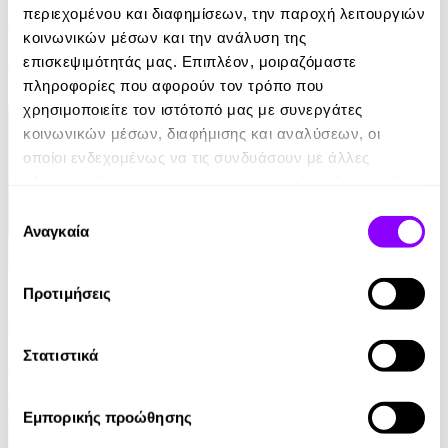
περιεχομένου και διαφημίσεων, την παροχή λειτουργιών
Η απαγωγή της Τασούλας
κοινωνικών μέσων και την ανάλυση της
Τάσος Κοντογιαννίδης
επισκεψιμότητάς μας. Επιπλέον, μοιραζόμαστε
πληροφορίες που αφορούν τον τρόπο που
9.99€
χρησιμοποιείτε τον ιστότοπό μας με συνεργάτες
κοινωνικών μέσων, διαφήμισης και αναλύσεων, οι
οποίοι ενδεχομένως να τις συνδυάσουν με άλλες
πληροφορίες που τους έχετε παραχωρήσει ή τις οποίες
έχουν συλλέξει σε σχέση με την από μέρους σας χρήση
Επιλογή
των υπηρεσιών τους.
Αναγκαία
συγκατάθεσης
eBook
Προτιμήσεις
Από ήλιο σε ήλιο: Αποσπερίτης
Στατιστικά
Μαίρη Κόντζογλου
13.99€
Εμπορικής προώθησης