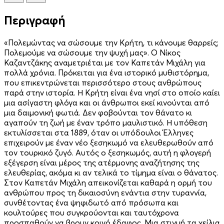
Περιγραφή
«Πολεμώντας να σώσουμε την Κρήτη, τι κάνουμε θαρρείς;
Πολεμούμε να σώσουμε την ψυχή μας». Ο Νίκος
Καζαντζάκης αναμετριέται με τον Καπετάν Μιχάλη για
πολλά χρόνια. Πρόκειται για ένα ιστορικό μυθιστόρημα,
που επικεντρώνεται περισσότερο στους ανθρώπους
παρά στην ιστορία. Η Κρήτη είναι ένα νησί στο οποίο καίει
μια ασίγαστη φλόγα και οι άνθρωποι εκεί κινούνται από
μια δαιμονική φωτιά. Δεν φοβούνται τον θάνατο κι
αγαπούν τη ζωή με έναν τρόπο μαυλιστικό. Η υπόθεση
εκτυλίσσεται στα 1889, όταν οι υπόδουλοι Έλληνες
επιχειρούν με έναν νέο ξεσηκωμό να ελευθερωθούν από
τον τουρκικό ζυγό. Αυτός ο ξεσηκωμός, αυτή η φλογερή
εξέγερση είναι μέρος της ατέρμονης αναζήτησης της
ελευθερίας, ακόμα κι αν τελικά το τίμημα είναι ο θάνατος.
Στον Καπετάν Μιχάλη απεικονίζεται καθαρά η ορμή του
ανθρώπου προς τη δικαιοσύνη ενάντια στην τυραννία,
συνθέτοντας ένα ψηφιδωτό από πρόσωπα και
κουλτούρες που συγκρούονται και ταυτόχρονα
προσπαθούν να βρουν κοινό έδαφος. Μια στιγμή τα χείλια