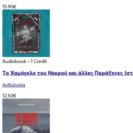
15.90€
Audiobook
• 1 Credit
Το Χαμόγελο του Νεκρού και άλλες Παράξενες Ιστ
Ανθολογία
12.50€