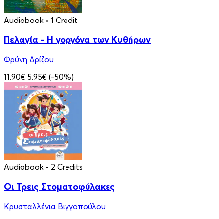
Audiobook
• 1 Credit
Πελαγία - Η γοργόνα των Κυθήρων
Φρύνη Δρίζου
11.90€
5.95€
(-50%)
Audiobook
• 2 Credits
Οι Τρεις Στοματοφύλακες
Κρυσταλλένια Βιγγοπούλου