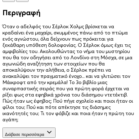
Περιγραφή
Όταν ο αδελφός του Σέρλοκ Χολμς βρίσκεται να
κραδαίνει ένα μαχαίρι, σκυμμένος πάνω από το πτώμα
ενός αγνώστου, όλα δείχνουν πως πρόκειται για
ξεκάθαρη υπόθεση δολοφονίας. Ο Σέρλοκ όμως έχει τις
αμφιβολίες του. Ακολουθώντας το νήμα του μυστηρίου
που θα τον οδηγήσει από το Λονδίνο στη Μόσχα, σε μια
αγωνιώδη αναζήτηση των στοιχείων που θα
αποκαλύψουν την αλήθεια, ο Σέρλοκ πρέπει να
ανακαλύψει τον πραγματικό ένοχο... και να γλιτώσει τον
Μάικροφτ από την κρεμάλα! Το 3ο βιβλίο μιας
συναρπαστικής σειράς που για πρώτη φορά έρχεται να
ρίξει φως στα εφηβικά χρόνια του διάσημου ντετέκτιβ.
Πώς ήταν ως έφηβος; Πού πήγε σχολείο και ποιοι ήταν οι
φίλοι του; Πού και πότε απέκτησε τις διάσημες
ικανότητές του; Τι τον φόβιζε και ποια ήταν η πρώτη του
αγάπη;
Διάβασε περισσότερα