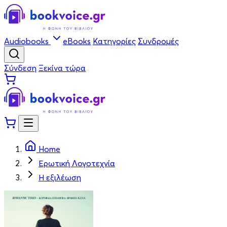
Audiobooks
eBooks
Κατηγορίες
Συνδρομές
Σύνδεση
Ξεκίνα τώρα
Home
Ερωτική Λογοτεχνία
Η εξιλέωση