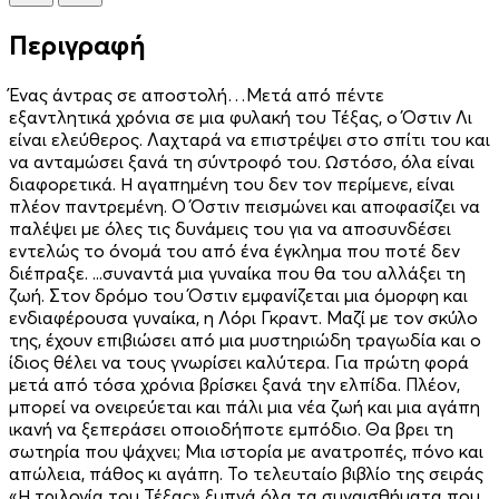
Περιγραφή
Ένας άντρας σε αποστολή…Μετά από πέντε
εξαντλητικά χρόνια σε μια φυλακή του Τέξας, ο Όστιν Λι
είναι ελεύθερος. Λαχταρά να επιστρέψει στο σπίτι του και
να ανταμώσει ξανά τη σύντροφό του. Ωστόσο, όλα είναι
διαφορετικά. Η αγαπημένη του δεν τον περίμενε, είναι
πλέον παντρεμένη. Ο Όστιν πεισμώνει και αποφασίζει να
παλέψει με όλες τις δυνάμεις του για να αποσυνδέσει
εντελώς το όνομά του από ένα έγκλημα που ποτέ δεν
διέπραξε. ...συναντά μια γυναίκα που θα του αλλάξει τη
ζωή. Στον δρόμο του Όστιν εμφανίζεται μια όμορφη και
ενδιαφέρουσα γυναίκα, η Λόρι Γκραντ. Μαζί με τον σκύλο
της, έχουν επιβιώσει από μια μυστηριώδη τραγωδία και ο
ίδιος θέλει να τους γνωρίσει καλύτερα. Για πρώτη φορά
μετά από τόσα χρόνια βρίσκει ξανά την ελπίδα. Πλέον,
μπορεί να ονειρεύεται και πάλι μια νέα ζωή και μια αγάπη
ικανή να ξεπεράσει οποιοδήποτε εμπόδιο. Θα βρει τη
σωτηρία που ψάχνει; Μια ιστορία με ανατροπές, πόνο και
απώλεια, πάθος κι αγάπη. Το τελευταίο βιβλίο της σειράς
«Η τριλογία του Τέξας» ξυπνά όλα τα συναισθήματα που