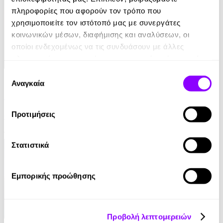
πληροφορίες που αφορούν τον τρόπο που
χρησιμοποιείτε τον ιστότοπό μας με συνεργάτες
κοινωνικών μέσων, διαφήμισης και αναλύσεων, οι
οποίοι ενδεχομένως να τις συνδυάσουν με άλλες
πληροφορίες που τους έχετε παραχωρήσει ή τις οποίες
έχουν συλλέξει σε σχέση με την από μέρους σας χρήση
Επιλογή
eBook
των υπηρεσιών τους.
Αναγκαία
συγκατάθεσης
Γυναίκα Κάτω
Προτιμήσεις
Colleen Hoover
13.99€
Στατιστικά
Εμπορικής προώθησης
Προβολή λεπτομερειών