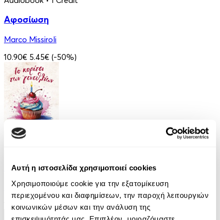
Αφοσίωση
Marco Missiroli
10.90€
5.45€
(-50%)
eBook
Το Κορίτσι των Γενεθλίων
Αυτή η ιστοσελίδα χρησιμοποιεί cookies
Χρησιμοποιούμε cookie για την εξατομίκευση
Penelope Douglas
περιεχομένου και διαφημίσεων, την παροχή λειτουργιών
12.99€
κοινωνικών μέσων και την ανάλυση της
επισκεψιμότητάς μας. Επιπλέον, μοιραζόμαστε