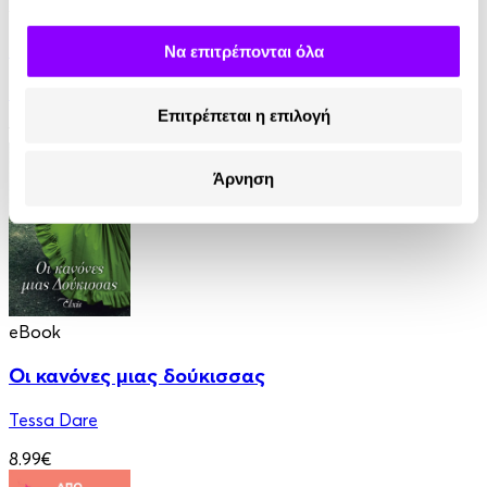
Audiobook
• 1 Credit
Για την Καρδιά ενός Εργένη
Να επιτρέπονται όλα
Jeffries Sabrina
Επιτρέπεται η επιλογή
12.90€
Άρνηση
eBook
Οι κανόνες μιας δούκισσας
Tessa Dare
8.99€