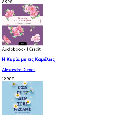
8.99€
Audiobook
• 1 Credit
Η Κυρία με τις Καμέλιες
Alexandre Dumas
12.90€