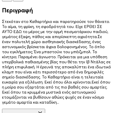
Περιγραφή
Στεκόταν στο Καθαρτήριο και παρατηρούσε τον θάνατο.
Το αίμα, τη φρίκη, τη σφοδρότητά του. Είχε ΕΡΘΕΙ ΣΕ
ΑΥΤΟ ΕΔΩ το μέρος με την ορμή πεισματάρικου παιδιού,
γεμάτος έξαψη, πάθος και απερίσκεπτη αγριότητα.Σε
έναν πολυτελή χώρο αισθησιακής διασκέδασης, ένας
αστυνομικός βρίσκεται άγρια δολοφονημένος. Το όπλο
του εγκλήματος; Ένα μπαστούνι του μπέιζμπολ. Το
κίνητρο; Παραμένει άγνωστο. Πρόκειται για μια υπόθεση
υπερβολικά παθιασμένης βίας που θέτει την Iβ Ντάλας σε
πλήρη επιφυλακή. Η έρευνά της αποκαλύπτει ένα ιδιωτικό
κλαμπ που είναι κάτι περισσότερο από ένα δημοφιλές
σημείο διασκέδασης. Το Καθαρτήριο είναι η τελευταία
ευκαιρία για εξιλέωση. Εκεί όπου όλοι κρίνονται.Εκεί όπου
η μοίρα σου εξαρτάται από τις πιο βαθιές σου αμαρτίες.
Εκεί όπου τα κρυμμένα μυστικά ενός αστυνομικού
ετοιμάζονται να βυθίσουν αθώες ψυχές σε έναν κόσμο
γεμάτο αμαρτία και καταδίκη...