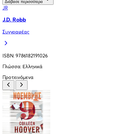
Διάβασε περισσότερα
JR
J.D. Robb
Συγγραφέας
ISBN:
9786182191026
Γλώσσα:
Ελληνικά
Προτεινόμενα