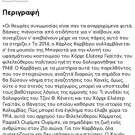
Περιγραφή
«Οι θεωρίες συνωμοσίας είναι σαν τα αναρριχώμενα φυτά,
Βάσκες: πιάνονται από οτιδήποτε για ν’ ανέβουν, και
συνεχίζουν ν’ ανεβαίνουν μέχρι να τους πάρεις αυτό που
τα στηρίζει.» Το 2014, ο Κάρλος Καρβάγιο συλλαμβάνεται
σ’ ένα μουσείο της Μπογκοτά για την κλοπή του
υφασμάτινου κοστουμιού του Χόρχε Ελιέσερ Γκαϊτάν, του
φιλελεύθερου πολιτικού ηγέτη που δολοφονήθηκε το
1948. Ο Καρβάγιο, με τα μυστήρια αυτά του παρελθόντος
που τον στοιχειώνουν, αναζητά διαρκώς τα σημάδια που
θα δώσουν νόημα στις αναζητήσεις του. Κανείς, όμως,
ούτε ο πιο στενός του περίγυρος, μπορεί να υποπτευθεί
τους βαθύτερους λόγους της εμμονής του. Τι συνδέει τις
δολοφονίες του Τζον Φ. Κένεντι και του Χόρχε Ελιέσερ
Γκαϊτάν, ο θάνατος του οποίου καθόρισε την ιστορία της
Κολομβίας; Πώς μπορεί ένα έγκλημα που έλαβε χώρα το
1914, αυτό του αρχηγού του Φιλελεύθερου Κόμματος
Ραφαέλ Ουρίμπε Ουρίμπε, να σημαδέψει τη ζωή ενός
ανθρώπου στον 21ο αιώνα; Για τον Καρβάγιο, όλα
συσχετίζονται και δεν υπάρχουν συμπτώσεις. O Χουάν