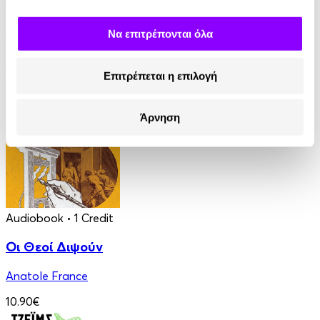
Audiobook
• 1 Credit
Ο Τελευταίος των Μοϊκανών
Να επιτρέπονται όλα
James Fenimore Cooper
Επιτρέπεται η επιλογή
13.90€
Άρνηση
Audiobook
• 1 Credit
Οι Θεοί Διψούν
Anatole France
10.90€