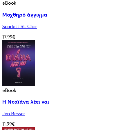
eBook
Μοχθηρό άγγιγμα
Scarlett St. Clair
17.99€
eBook
Η Νταϊάνα λέει ναι
Jen Besser
11.99€