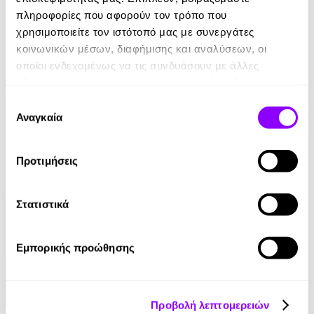
πληροφορίες που αφορούν τον τρόπο που
χρησιμοποιείτε τον ιστότοπό μας με συνεργάτες
κοινωνικών μέσων, διαφήμισης και αναλύσεων, οι
οποίοι ενδεχομένως να τις συνδυάσουν με άλλες
πληροφορίες που τους έχετε παραχωρήσει ή τις οποίες
έχουν συλλέξει σε σχέση με την από μέρους σας χρήση
Επιλογή
Audiobook
• 1 Credit
των υπηρεσιών τους.
Αναγκαία
συγκατάθεσης
Στο Σπίτι Της
Προτιμήσεις
Yael Van Der Wouden
16.90€
Στατιστικά
Εμπορικής προώθησης
Προβολή λεπτομερειών