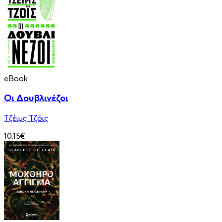
eBook
Οι Δουβλινέζοι
Τζέιμς Τζόις
10.15€