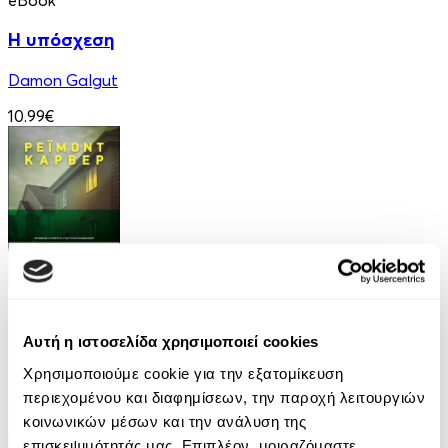
Η υπόσχεση
Damon Galgut
10.99€
eBook
Ελέφαντας
Αυτή η ιστοσελίδα χρησιμοποιεί cookies
Χρησιμοποιούμε cookie για την εξατομίκευση
Ρέιμοντ Κάρβερ
περιεχομένου και διαφημίσεων, την παροχή λειτουργιών
7.99€
κοινωνικών μέσων και την ανάλυση της
επισκεψιμότητάς μας. Επιπλέον, μοιραζόμαστε