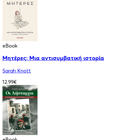
eBook
Μητέρες: Μια αντισυμβατική ιστορία
Sarah Knott
12.99€
eBook