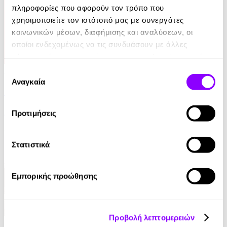
πληροφορίες που αφορούν τον τρόπο που
χρησιμοποιείτε τον ιστότοπό μας με συνεργάτες
κοινωνικών μέσων, διαφήμισης και αναλύσεων, οι
οποίοι ενδεχομένως να τις συνδυάσουν με άλλες
πληροφορίες που τους έχετε παραχωρήσει ή τις οποίες
έχουν συλλέξει σε σχέση με την από μέρους σας χρήση
Audiobook
Επιλογή
των υπηρεσιών τους.
Αναγκαία
συγκατάθεσης
Ο Μύθος της Αιωνιότητας
Αλέκος Φασιανός
Προτιμήσεις
0.00€
Στατιστικά
Εμπορικής προώθησης
Προβολή λεπτομερειών
eBook