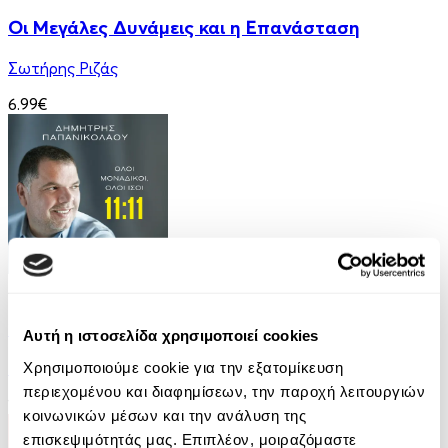
Οι Μεγάλες Δυνάμεις και η Επανάσταση
Σωτήρης Ριζάς
6.99€
Audiobook
• 1 Credit
11:11 - Όλοι Μοναδικοί, Όλοι Ίσοι
Αυτή η ιστοσελίδα χρησιμοποιεί cookies
Χρησιμοποιούμε cookie για την εξατομίκευση
Δημήτρης Παπανικολάου
περιεχομένου και διαφημίσεων, την παροχή λειτουργιών
14.99€
κοινωνικών μέσων και την ανάλυση της
επισκεψιμότητάς μας. Επιπλέον, μοιραζόμαστε