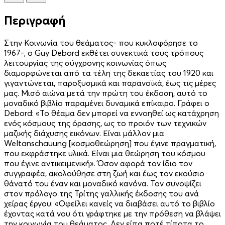
Περιγραφή
Στην Κοινωνία του θεάματος- που κυκλοφόρησε το
1967-, ο Guy Debord εκθέτει συνεκτικά τους τρόπους
λειτουργίας της σύγχρονης κοινωνίας όπως
διαμορφώνεται από τα τέλη της δεκαετίας του 1920 και
γιγαντώνεται, παροξυσμικά και παρανοϊκά, έως τις μέρες
μας. Μισό αιώνα μετά την πρώτη του έκδοση, αυτό το
μοναδικό βιβλίο παραμένει δυναμικά επίκαιρο. Γράφει ο
Debord: «Το θέαμα δεν μπορεί να εννοηθεί ως κατάχρηση
ενός κόσμους της όρασης, ως το προιόν των τεχνικών
μαζικής διάχυσης εικόνων. Είναι μάλλον μια
Weltanschauung [κοσμοθεώρηση] που έγινε πραγματική,
που εκφράστηκε υλικά. Είναι μια θεώρηση του κόσμου
που έγινε αντικειμενική». Όσον αφορά τον ίδιο τον
συγγραφέα, ακολούθησε στη ζωή και έως τον εκούσιο
θάνατό του έναν και μοναδικό κανόνα. Τον συνοψίζει
στον πρόλογο της Τρίτης γαλλικής έκδοσης του ανά
χείρας έργου: «Οφείλει κανείς να διαβάσει αυτό το βιβλίο
έχοντας κατά νου ότι γράφτηκε με την πρόθεση να βλάψει
την κοινωνία του θεάματος. Δεν είπα ποτέ τίποτα το