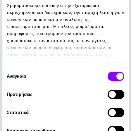
Χρησιμοποιούμε cookie για την εξατομίκευση
Για μια Υπέροχη Ζωή
περιεχομένου και διαφημίσεων, την παροχή λειτουργιών
κοινωνικών μέσων και την ανάλυση της
Robin Sharma
επισκεψιμότητάς μας. Επιπλέον, μοιραζόμαστε
14.90€
πληροφορίες που αφορούν τον τρόπο που
χρησιμοποιείτε τον ιστότοπό μας με συνεργάτες
κοινωνικών μέσων, διαφήμισης και αναλύσεων, οι
οποίοι ενδεχομένως να τις συνδυάσουν με άλλες
πληροφορίες που τους έχετε παραχωρήσει ή τις οποίες
έχουν συλλέξει σε σχέση με την από μέρους σας χρήση
Επιλογή
των υπηρεσιών τους.
Αναγκαία
συγκατάθεσης
eBook
Προτιμήσεις
21 Ευκαιρίες να ξεπεράσεις τον εαυτό σου
Theresa Cheung
Στατιστικά
8.99€
Εμπορικής προώθησης