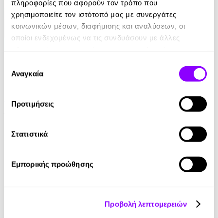
πληροφορίες που αφορούν τον τρόπο που
χρησιμοποιείτε τον ιστότοπό μας με συνεργάτες
κοινωνικών μέσων, διαφήμισης και αναλύσεων, οι
οποίοι ενδεχομένως να τις συνδυάσουν με άλλες
πληροφορίες που τους έχετε παραχωρήσει ή τις οποίες
eBook
έχουν συλλέξει σε σχέση με την από μέρους σας χρήση
Επιλογή
των υπηρεσιών τους.
Αναγκαία
συγκατάθεσης
Από ήλιο σε ήλιο: Αποσπερίτης
Μαίρη Κόντζογλου
Προτιμήσεις
13.99€
Στατιστικά
Εμπορικής προώθησης
Προβολή λεπτομερειών
eBook