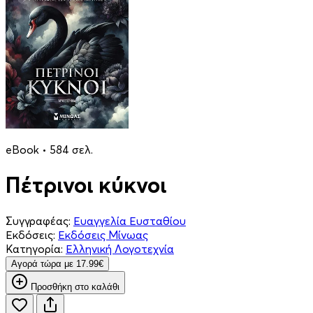
eBook • 584 σελ.
Πέτρινοι κύκνοι
Συγγραφέας:
Ευαγγελία Ευσταθίου
Εκδόσεις:
Εκδόσεις Μίνωας
Κατηγορία:
Ελληνική Λογοτεχνία
Aγορά τώρα με 17.99€
Προσθήκη στο καλάθι