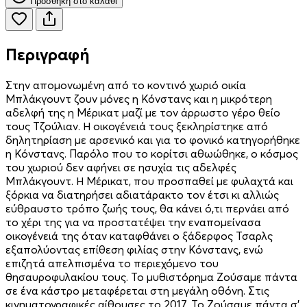
Προσθήκη στο καλάθι
Περιγραφή
Στην απομονωμένη από το κοντινό χωριό οικία
Μπλάκγουντ ζουν μόνες η Κόνστανς και η μικρότερη
αδελφή της η Μέρικατ μαζί με τον άρρωστο γέρο θείο
τους Τζούλιαν. Η οικογένειά τους ξεκληρίστηκε από
δηλητηρίαση με αρσενικό και για το φονικό κατηγορήθηκε
η Κόνστανς. Παρόλο που το κορίτσι αθωώθηκε, ο κόσμος
του χωριού δεν αφήνει σε ησυχία τις αδελφές
Μπλάκγουντ. Η Μέρικατ, που προσπαθεί με φυλαχτά και
ξόρκια να διατηρήσει αδιατάρακτο τον έτσι κι αλλιώς
εύθραυστο τρόπο ζωής τους, θα κάνει ό,τι περνάει από
το χέρι της για να προστατέψει την εναπομείνασα
οικογένειά της όταν καταφθάνει ο ξάδερφος Τσαρλς
εξαπολύοντας επίθεση φιλίας στην Κόνστανς, ενώ
επιζητά απελπισμένα το περιεχόμενο του
θησαυροφυλακίου τους. Το μυθιστόρημα Ζούσαμε πάντα
σε ένα κάστρο μεταφέρεται στη μεγάλη οθόνη. Στις
κινηματογραφικές αίθουσες το 2017. Το Ζούσαμε πάντα σ’