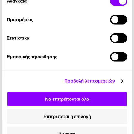
των υπηρεσιών τους.
Αναγκαία
συγκατάθεσης
Ελέφαντας
Ρέιμοντ Κάρβερ
Προτιμήσεις
7.99€
Στατιστικά
Εμπορικής προώθησης
Audiobook
• 1 Credit
Προβολή λεπτομερειών
Στο Σπίτι Της
Να επιτρέπονται όλα
Yael Van Der Wouden
16.90€
Επιτρέπεται η επιλογή
Άρνηση