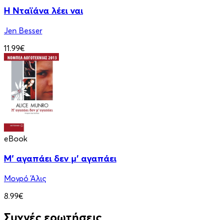
Η Νταϊάνα λέει ναι
Jen Besser
11.99€
eBook
Μ' αγαπάει δεν μ' αγαπάει
Μονρό Άλις
8.99€
Συχνές ερωτήσεις