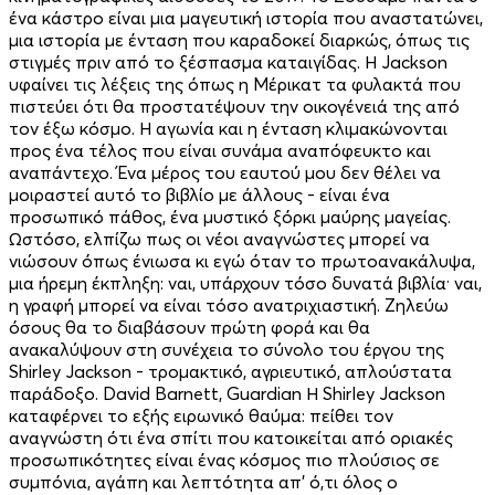
ένα κάστρο είναι μια μαγευτική ιστορία που αναστατώνει,
μια ιστορία με ένταση που καραδοκεί διαρκώς, όπως τις
στιγμές πριν από το ξέσπασμα καταιγίδας. Η Jackson
υφαίνει τις λέξεις της όπως η Μέρικατ τα φυλακτά που
πιστεύει ότι θα προστατέψουν την οικογένειά της από
τον έξω κόσμο. Η αγωνία και η ένταση κλιμακώνονται
προς ένα τέλος που είναι συνάμα αναπόφευκτο και
αναπάντεχο. Ένα μέρος του εαυτού μου δεν θέλει να
μοιραστεί αυτό το βιβλίο με άλλους - είναι ένα
προσωπικό πάθος, ένα μυστικό ξόρκι μαύρης μαγείας.
Ωστόσο, ελπίζω πως οι νέοι αναγνώστες μπορεί να
νιώσουν όπως ένιωσα κι εγώ όταν το πρωτοανακάλυψα,
μια ήρεμη έκπληξη: ναι, υπάρχουν τόσο δυνατά βιβλία· ναι,
η γραφή μπορεί να είναι τόσο ανατριχιαστική. Ζηλεύω
όσους θα το διαβάσουν πρώτη φορά και θα
ανακαλύψουν στη συνέχεια το σύνολο του έργου της
Shirley Jackson - τρομακτικό, αγριευτικό, απλούστατα
παράδοξο. David Barnett, Guardian Η Shirley Jackson
καταφέρνει το εξής ειρωνικό θαύμα: πείθει τον
αναγνώστη ότι ένα σπίτι που κατοικείται από οριακές
προσωπικότητες είναι ένας κόσμος πιο πλούσιος σε
συμπόνια, αγάπη και λεπτότητα απ’ ό,τι όλος ο