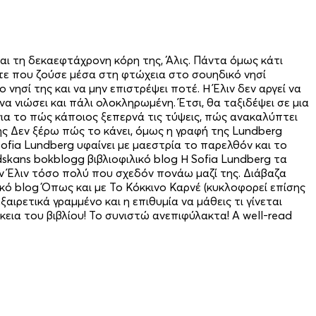
και τη δεκαεφτάχρονη κόρη της, Άλις. Πάντα όμως κάτι
ότε που ζούσε μέσα στη φτώχεια στο σουηδικό νησί
νησί της και να μην επιστρέψει ποτέ. Η Έλιν δεν αργεί να
α νιώσει και πάλι ολοκληρωμένη. Έτσι, θα ταξιδέψει σε μια
 για το πώς κάποιος ξεπερνά τις τύψεις, πώς ανακαλύπτει
ης Δεν ξέρω πώς το κάνει, όμως η γραφή της Lundberg
ofia Lundberg υφαίνει με μαεστρία το παρελθόν και το
kans bokblogg βιβλιοφιλικό blog Η Sofia Lundberg τα
ν Έλιν τόσο πολύ που σχεδόν πονάω μαζί της. Διάβαζα
ό blog Όπως και με Το Κόκκινο Καρνέ (κυκλο­­φορεί επίσης
ιρετικά γραμμένο και η επιθυμία να μάθεις τι γίνεται
εια του βιβλίου! Το συνιστώ ανεπιφύλακτα! A well-read