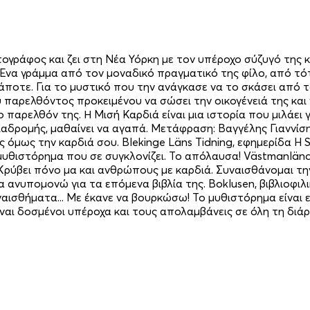
τογράφος και ζει στη Νέα Υόρκη με τον υπέροχο σύζυγό της 
. Ένα γράμμα από τον μοναδικό πραγματικό της φίλο, από τ
άποτε. Για το μυστικό που την ανάγκασε να το σκάσει από το 
παρελθόντος προκειμένου να σώσει την οικογένειά της και ν
ο παρελθόν της. Η Μισή Καρδιά είναι μια ιστορία που μιλάει
διαδρομής, μαθαίνει να αγαπά. Μετάφραση: Βαγγέλης Γιαννίσ
όμως την καρδιά σου. Blekinge Läns Tidning, εφημερίδα H S
υθιστόρημα που σε συγκλονίζει. Το απόλαυσα! Västmanländs
Κρύβει πόνο μα και ανθρώπους με καρδιά. Συναισθάνομαι τη
ανυπομονώ για τα επόμενα βιβλία της. Boklusen, βιβλιοφιλικ
ισθήματα... Με έκανε να βουρκώσω! Το μυθιστόρημα είναι εξα
αι δοσμένοι υπέροχα και τους απολαμβάνεις σε όλη τη διάρκ