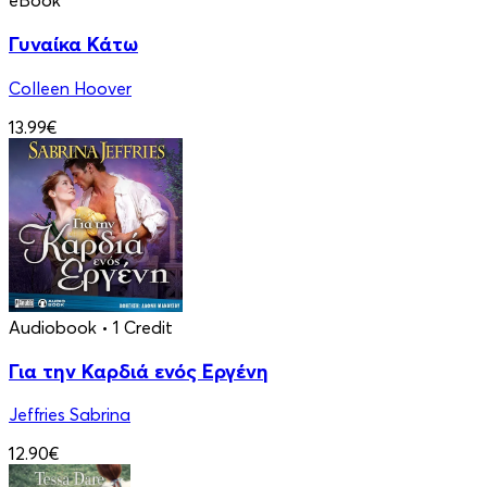
eBook
Γυναίκα Κάτω
Colleen Hoover
13.99€
Audiobook
• 1 Credit
Για την Καρδιά ενός Εργένη
Jeffries Sabrina
12.90€