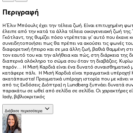
Περιγραφή
Η Έλιν Μπόουλς έχει την τέλεια ζωή. Είναι επιτυχημένη φω
έλειπε από την κατά τα άλλα τέλεια οικογενειακή ζωή της
Γκότλαντ, της θυμίζει πόσο ντρέπεται γι’ αυτό που έκανε κ
συνειδητοποιήσει πως θα πρέπει να ακούσει τις φωνές του 
διαφορετική ήπειρο και σε μια άλλη ζωή, βαθιά θαμμένη στ
τον εαυτό του και την αλήθεια και πώς, στη διάρκεια της 
διαπερνά ολόκληρο το σώμα σου όταν τη διαβάζεις. Κυρίως 
παρόν… Η Μισή Καρδιά είναι ένα δυνατό συναισθηματικό μ
κατάφερε πάλι. Η Μισή Καρδιά είναι πραγματικά υπέροχη! 
ακατάπαυστα! Πραγματικά υπέροχη ιστορία που με κάνει να 
από τις Εκδόσεις Διόπτρα) η Lundberg ξυπνάει δυνατά συνα
παρακάτω σε ωθεί από σελίδα σε σελίδα. Οι χαρακτήρες είν
lady, βιβλιοκριτικός
Διάβασε περισσότερα