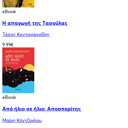
eBook
Η απαγωγή της Τασούλας
Τάσος Κοντογιαννίδης
9.99€
eBook
Από ήλιο σε ήλιο: Αποσπερίτης
Μαίρη Κόντζογλου