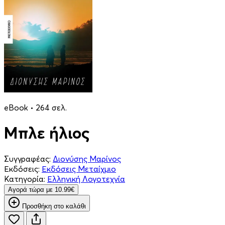
eBook • 264 σελ.
Μπλε ήλιος
Συγγραφέας:
Διονύσης Μαρίνος
Εκδόσεις:
Εκδόσεις Μεταίχμιο
Κατηγορία:
Ελληνική Λογοτεχνία
Aγορά τώρα με 10.99€
Προσθήκη στο καλάθι